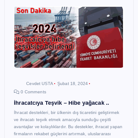
Cevdet USTA
Şubat 18, 2024
0 Comments
İhracatcıya Teşvik – Hibe yağacak ..
İhracat destekleri, bir ülkenin dış ticaretini geliştirmek
ve ihracatı teşvik etmek amacıyla sunduğu çeşitli
avantajlar ve kolaylıklardır. Bu destekler, ihracat yapan
firmaların rekabet güçlerini artırmak, uluslararası