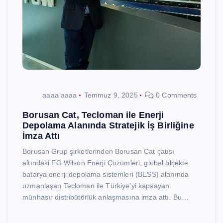
aaaa aaaa
Temmuz 9, 2025
0 Comments
Borusan Cat, Tecloman ile Enerji
Depolama Alanında Stratejik İş Birliğine
İmza Attı
Borusan Grup şirketlerinden Borusan Cat çatısı
altındaki FG Wilson Enerji Çözümleri, global ölçekte
batarya enerji depolama sistemleri (BESS) alanında
uzmanlaşan Tecloman ile Türkiye’yi kapsayan
münhasır distribütörlük anlaşmasına imza attı. Bu…