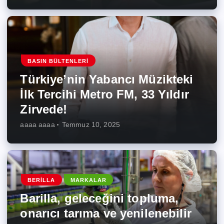
BASIN BÜLTENLERI
Türkiye’nin Yabancı Müzikteki
İlk Tercihi Metro FM, 33 Yıldır
Zirvede!
aaaa aaaa
Temmuz 10, 2025
BERILLA
MARKALAR
Barilla, geleceğini topluma,
onarıcı tarıma ve yenilenebilir