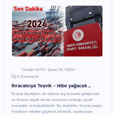
Cevdet USTA
Şubat 18, 2024
0 Comments
İhracatcıya Teşvik – Hibe yağacak ..
İhracat destekleri, bir ülkenin dış ticaretini geliştirmek
ve ihracatı teşvik etmek amacıyla sunduğu çeşitli
avantajlar ve kolaylıklardır. Bu destekler, ihracat yapan
firmaların rekabet güçlerini artırmak, uluslararası