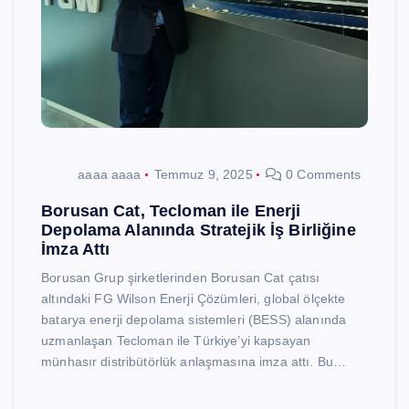
aaaa aaaa
Temmuz 9, 2025
0 Comments
Borusan Cat, Tecloman ile Enerji
Depolama Alanında Stratejik İş Birliğine
İmza Attı
Borusan Grup şirketlerinden Borusan Cat çatısı
altındaki FG Wilson Enerji Çözümleri, global ölçekte
batarya enerji depolama sistemleri (BESS) alanında
uzmanlaşan Tecloman ile Türkiye’yi kapsayan
münhasır distribütörlük anlaşmasına imza attı. Bu…