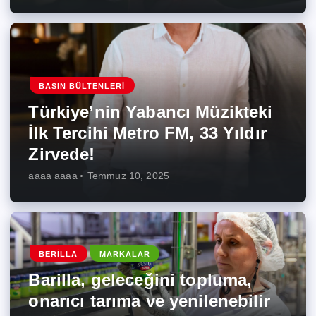
BASIN BÜLTENLERI
Türkiye’nin Yabancı Müzikteki
İlk Tercihi Metro FM, 33 Yıldır
Zirvede!
aaaa aaaa
Temmuz 10, 2025
BERILLA
MARKALAR
Barilla, geleceğini topluma,
onarıcı tarıma ve yenilenebilir