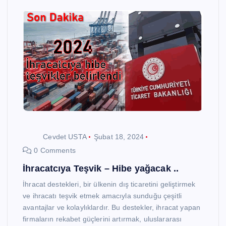
Cevdet USTA
Şubat 18, 2024
0 Comments
İhracatcıya Teşvik – Hibe yağacak ..
İhracat destekleri, bir ülkenin dış ticaretini geliştirmek
ve ihracatı teşvik etmek amacıyla sunduğu çeşitli
avantajlar ve kolaylıklardır. Bu destekler, ihracat yapan
firmaların rekabet güçlerini artırmak, uluslararası