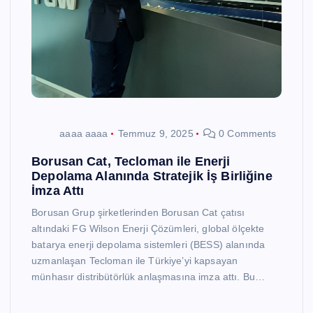
aaaa aaaa
Temmuz 9, 2025
0 Comments
Borusan Cat, Tecloman ile Enerji
Depolama Alanında Stratejik İş Birliğine
İmza Attı
Borusan Grup şirketlerinden Borusan Cat çatısı
altındaki FG Wilson Enerji Çözümleri, global ölçekte
batarya enerji depolama sistemleri (BESS) alanında
uzmanlaşan Tecloman ile Türkiye’yi kapsayan
münhasır distribütörlük anlaşmasına imza attı. Bu…