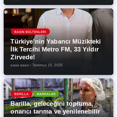
BASIN BÜLTENLERI
Türkiye’nin Yabancı Müzikteki
İlk Tercihi Metro FM, 33 Yıldır
Zirvede!
aaaa aaaa
Temmuz 10, 2025
BERILLA
MARKALAR
Barilla, geleceğini topluma,
onarıcı tarıma ve yenilenebilir