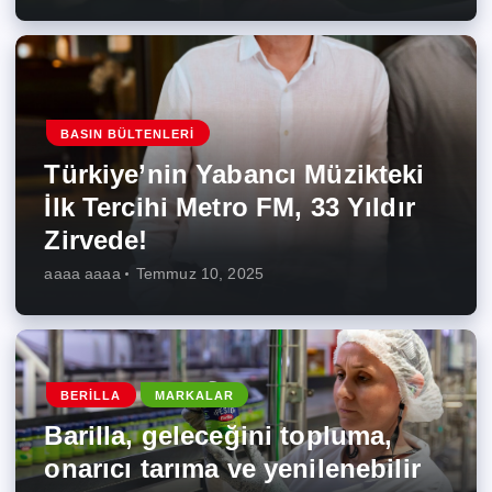
BASIN BÜLTENLERI
Türkiye’nin Yabancı Müzikteki
İlk Tercihi Metro FM, 33 Yıldır
Zirvede!
aaaa aaaa
Temmuz 10, 2025
BERILLA
MARKALAR
Barilla, geleceğini topluma,
onarıcı tarıma ve yenilenebilir