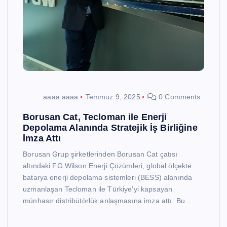
aaaa aaaa
Temmuz 9, 2025
0 Comments
Borusan Cat, Tecloman ile Enerji
Depolama Alanında Stratejik İş Birliğine
İmza Attı
Borusan Grup şirketlerinden Borusan Cat çatısı
altındaki FG Wilson Enerji Çözümleri, global ölçekte
batarya enerji depolama sistemleri (BESS) alanında
uzmanlaşan Tecloman ile Türkiye’yi kapsayan
münhasır distribütörlük anlaşmasına imza attı. Bu…