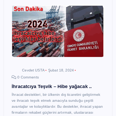
Cevdet USTA
Şubat 18, 2024
0 Comments
İhracatcıya Teşvik – Hibe yağacak ..
İhracat destekleri, bir ülkenin dış ticaretini geliştirmek
ve ihracatı teşvik etmek amacıyla sunduğu çeşitli
avantajlar ve kolaylıklardır. Bu destekler, ihracat yapan
firmaların rekabet güçlerini artırmak, uluslararası