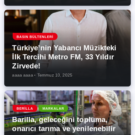
BASIN BÜLTENLERI
Türkiye’nin Yabancı Müzikteki
İlk Tercihi Metro FM, 33 Yıldır
Zirvede!
aaaa aaaa
Temmuz 10, 2025
BERILLA
MARKALAR
Barilla, geleceğini topluma,
onarıcı tarıma ve yenilenebilir