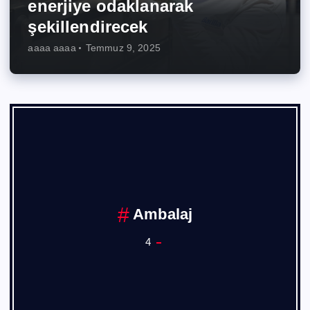
enerjiye odaklanarak
şekillendirecek
aaaa aaaa
Temmuz 9, 2025
balaj
Ankara Sa
1