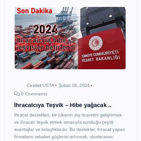
Cevdet USTA
Şubat 18, 2024
0 Comments
İhracatcıya Teşvik – Hibe yağacak ..
İhracat destekleri, bir ülkenin dış ticaretini geliştirmek
ve ihracatı teşvik etmek amacıyla sunduğu çeşitli
avantajlar ve kolaylıklardır. Bu destekler, ihracat yapan
firmaların rekabet güçlerini artırmak, uluslararası