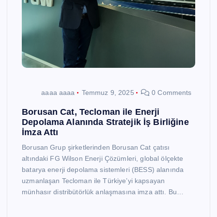
aaaa aaaa
Temmuz 9, 2025
0 Comments
Borusan Cat, Tecloman ile Enerji
Depolama Alanında Stratejik İş Birliğine
İmza Attı
Borusan Grup şirketlerinden Borusan Cat çatısı
altındaki FG Wilson Enerji Çözümleri, global ölçekte
batarya enerji depolama sistemleri (BESS) alanında
uzmanlaşan Tecloman ile Türkiye’yi kapsayan
münhasır distribütörlük anlaşmasına imza attı. Bu…