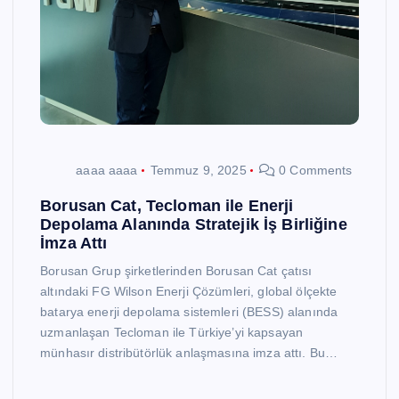
aaaa aaaa
Temmuz 9, 2025
0 Comments
Borusan Cat, Tecloman ile Enerji
Depolama Alanında Stratejik İş Birliğine
İmza Attı
Borusan Grup şirketlerinden Borusan Cat çatısı
altındaki FG Wilson Enerji Çözümleri, global ölçekte
batarya enerji depolama sistemleri (BESS) alanında
uzmanlaşan Tecloman ile Türkiye’yi kapsayan
münhasır distribütörlük anlaşmasına imza attı. Bu…