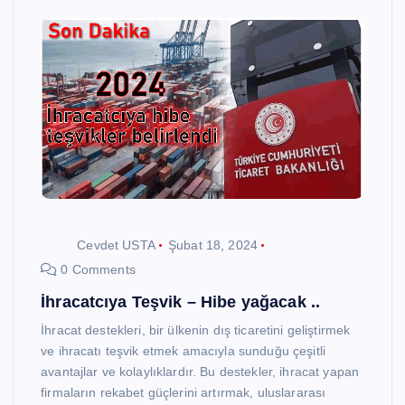
Cevdet USTA
Şubat 18, 2024
0 Comments
İhracatcıya Teşvik – Hibe yağacak ..
İhracat destekleri, bir ülkenin dış ticaretini geliştirmek
ve ihracatı teşvik etmek amacıyla sunduğu çeşitli
avantajlar ve kolaylıklardır. Bu destekler, ihracat yapan
firmaların rekabet güçlerini artırmak, uluslararası