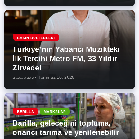
BASIN BÜLTENLERI
Türkiye’nin Yabancı Müzikteki
İlk Tercihi Metro FM, 33 Yıldır
Zirvede!
aaaa aaaa
Temmuz 10, 2025
BERILLA
MARKALAR
Barilla, geleceğini topluma,
onarıcı tarıma ve yenilenebilir