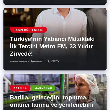
BASIN BÜLTENLERI
Türkiye’nin Yabancı Müzikteki
İlk Tercihi Metro FM, 33 Yıldır
Zirvede!
aaaa aaaa
Temmuz 10, 2025
BERILLA
MARKALAR
Barilla, geleceğini topluma,
onarıcı tarıma ve yenilenebilir