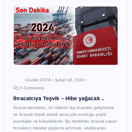
Cevdet USTA
Şubat 18, 2024
0 Comments
İhracatcıya Teşvik – Hibe yağacak ..
İhracat destekleri, bir ülkenin dış ticaretini geliştirmek
ve ihracatı teşvik etmek amacıyla sunduğu çeşitli
avantajlar ve kolaylıklardır. Bu destekler, ihracat yapan
firmaların rekabet güçlerini artırmak, uluslararası