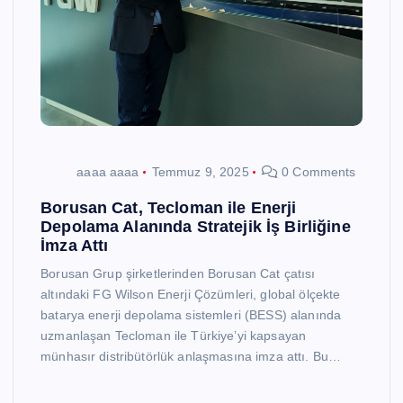
aaaa aaaa
Temmuz 9, 2025
0 Comments
Borusan Cat, Tecloman ile Enerji
Depolama Alanında Stratejik İş Birliğine
İmza Attı
Borusan Grup şirketlerinden Borusan Cat çatısı
altındaki FG Wilson Enerji Çözümleri, global ölçekte
batarya enerji depolama sistemleri (BESS) alanında
uzmanlaşan Tecloman ile Türkiye’yi kapsayan
münhasır distribütörlük anlaşmasına imza attı. Bu…