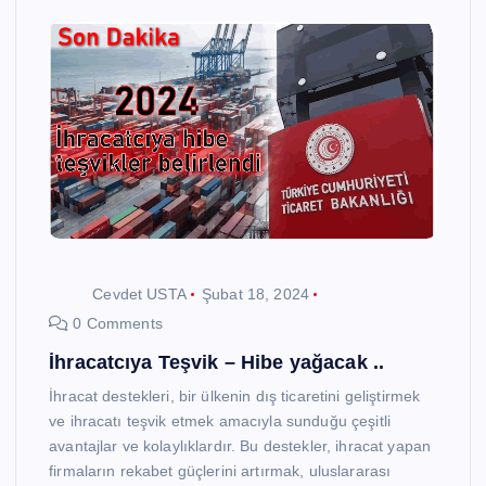
Cevdet USTA
Şubat 18, 2024
0 Comments
İhracatcıya Teşvik – Hibe yağacak ..
İhracat destekleri, bir ülkenin dış ticaretini geliştirmek
ve ihracatı teşvik etmek amacıyla sunduğu çeşitli
avantajlar ve kolaylıklardır. Bu destekler, ihracat yapan
firmaların rekabet güçlerini artırmak, uluslararası