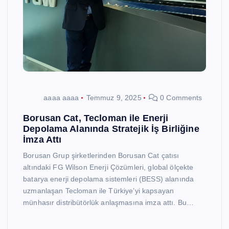
aaaa aaaa
Temmuz 9, 2025
0 Comments
Borusan Cat, Tecloman ile Enerji
Depolama Alanında Stratejik İş Birliğine
İmza Attı
Borusan Grup şirketlerinden Borusan Cat çatısı
altındaki FG Wilson Enerji Çözümleri, global ölçekte
batarya enerji depolama sistemleri (BESS) alanında
uzmanlaşan Tecloman ile Türkiye’yi kapsayan
münhasır distribütörlük anlaşmasına imza attı. Bu…