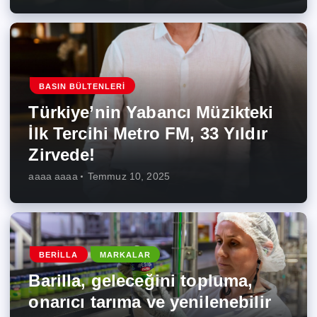
BASIN BÜLTENLERI
Türkiye’nin Yabancı Müzikteki
İlk Tercihi Metro FM, 33 Yıldır
Zirvede!
aaaa aaaa
Temmuz 10, 2025
BERILLA
MARKALAR
Barilla, geleceğini topluma,
onarıcı tarıma ve yenilenebilir