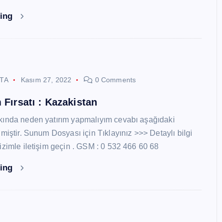
ding
STA
Kasım 27, 2022
0 Comments
 Fırsatı : Kazakistan
kında neden yatırım yapmalıyım cevabı aşağıdaki
miştir. Sunum Dosyası için Tıklayınız >>> Detaylı bilgi
izimle iletişim geçin . GSM : 0 532 466 60 68
ding