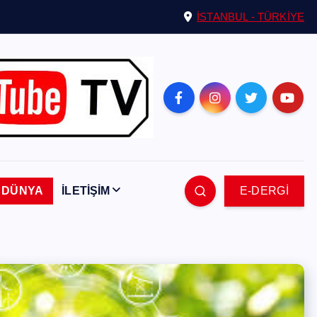
İSTANBUL - TÜRKİYE
DÜNYA
İLETİŞİM
E-DERGİ