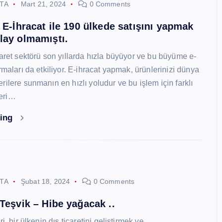
STA
Mart 21, 2024
0 Comments
i E-İhracat ile 190 ülkede satışını yapmak
lay olmamıştı.
caret sektörü son yıllarda hızla büyüyor ve bu büyüme e-
rmaları da etkiliyor. E-ihracat yapmak, ürünlerinizi dünya
ilere sunmanın en hızlı yoludur ve bu işlem için farklı
eri…
ding
STA
Şubat 18, 2024
0 Comments
 Teşvik – Hibe yağacak ..
i, bir ülkenin dış ticaretini geliştirmek ve