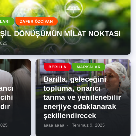
LARI
ZAFER ÖZCİVAN
EŞİL DÖNÜŞÜMÜN MİLAT NOKTASI
2025
BERILLA
MARKALAR
Barilla, geleceğini
ancı
topluma, onarıcı
cihi
tarıma ve yenilenebilir
dır
enerjiye odaklanarak
şekillendirecek
2025
aaaa aaaa
Temmuz 9, 2025