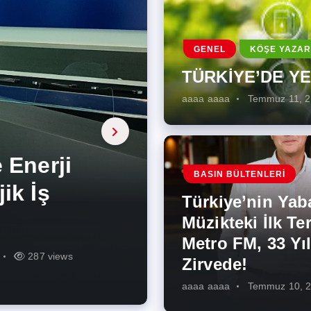
GENEL
KÖŞE YAZAR
TÜRKİYE’DE Y
aaaa aaaa
Temmuz 11, 
a, onarıcı
 Enerji
BASIN BÜLTENLERI
ÜŞÜMÜN
eki İlk
rjiye
ik İş
ilecek Kısa
ın Artması
Türkiye’nin Yab
r Zirvede!
ek
Müzikteki İlk Ter
Metro FM, 33 Yıl
r
r
275 views
287 views
227 views
262 views
345 views
274 views
Zirvede!
aaaa aaaa
Temmuz 10, 