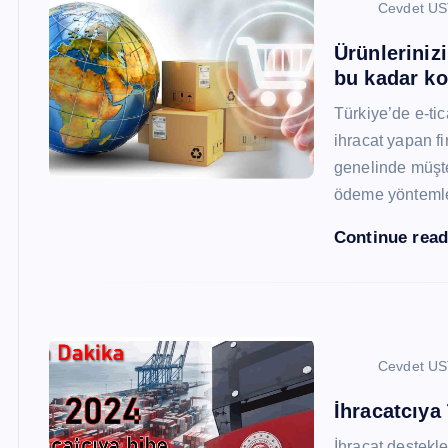
Cevdet U
Ürünleriniz
bu kadar ko
Türkiye’de e-ti
ihracat yapan fi
genelinde müşter
ödeme yönteml
Continue rea
Cevdet U
İhracatcıya
İhracat destekler