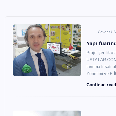
Cevdet U
Yapı fuarı
Proje içerilik o
USTALAR.COM, 47
tanıtma fırsatı 
Yönetimi ve E-İ
Continue rea