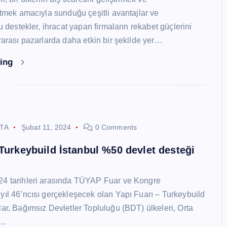
 etmek amacıyla sunduğu çeşitli avantajlar ve
Bu destekler, ihracat yapan firmaların rekabet güçlerini
ararası pazarlarda daha etkin bir şekilde yer…
ding
STA
Şubat 11, 2024
0 Comments
 Turkeybuild İstanbul %50 devlet desteği
24 tarihleri arasında TÜYAP Fuar ve Kongre
yıl 46’ncısı gerçekleşecek olan Yapı Fuarı – Turkeybuild
lar, Bağımsız Devletler Topluluğu (BDT) ülkeleri, Orta
y…