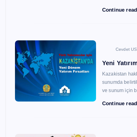
Continue rea
Cevdet U
Yeni Yatırım
Kazakistan hak
sunumda belirtil
ve sunum için b
Continue rea