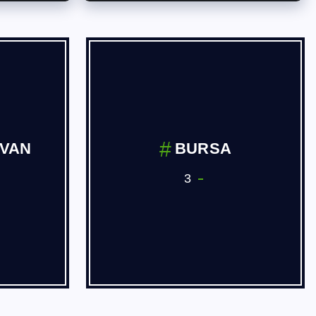
İVAN
BURSA
3