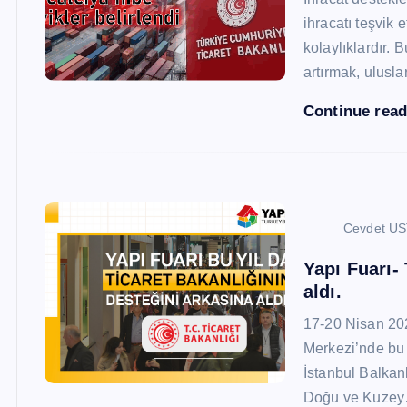
ihracatı teşvik
kolaylıklardır. 
artırmak, ulusl
Continue rea
Cevdet U
Yapı Fuarı-
aldı.
17-20 Nisan 20
Merkezi’nde bu 
İstanbul Balkan
Doğu ve Kuze