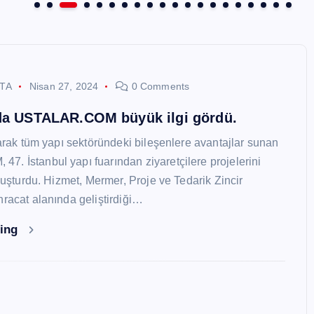
STA
Nisan 27, 2024
0 Comments
nda USTALAR.COM büyük ilgi gördü.
larak tüm yapı sektöründeki bileşenlere avantajlar sunan
. İstanbul yapı fuarından ziyaretçilere projelerini
oluşturdu. Hizmet, Mermer, Proje ve Tedarik Zincir
hracat alanında geliştirdiği…
ding