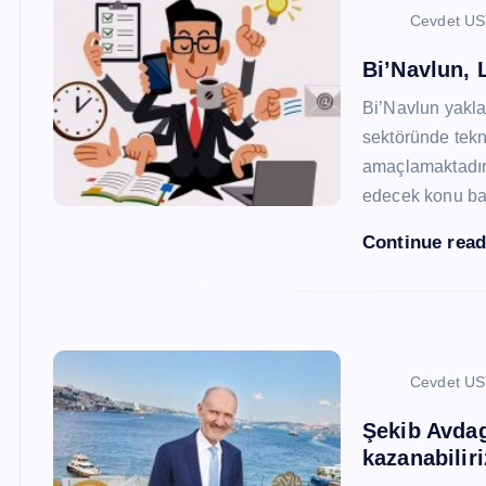
Cevdet U
Bi’Navlun, L
Bi’Navlun yaklaş
sektöründe tekn
amaçlamaktadır.
edecek konu baş
Continue rea
Cevdet U
Şekib Avdagi
kazanabiliri