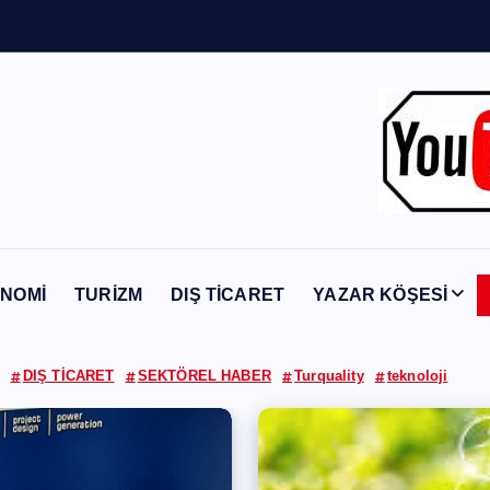
Y
a
b
a
n
c
NOMİ
TURİZM
DIŞ TİCARET
YAZAR KÖŞESİ
DIŞ TİCARET
SEKTÖREL HABER
Turquality
teknoloji