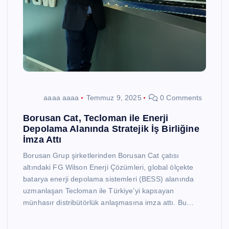
aaaa aaaa
Temmuz 9, 2025
0 Comments
Borusan Cat, Tecloman ile Enerji
Depolama Alanında Stratejik İş Birliğine
İmza Attı
Borusan Grup şirketlerinden Borusan Cat çatısı
altındaki FG Wilson Enerji Çözümleri, global ölçekte
batarya enerji depolama sistemleri (BESS) alanında
uzmanlaşan Tecloman ile Türkiye’yi kapsayan
münhasır distribütörlük anlaşmasına imza attı. Bu…