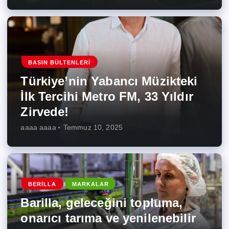
BASIN BÜLTENLERI
Türkiye’nin Yabancı Müzikteki
İlk Tercihi Metro FM, 33 Yıldır
Zirvede!
aaaa aaaa
Temmuz 10, 2025
BERILLA
MARKALAR
Barilla, geleceğini topluma,
onarıcı tarıma ve yenilenebilir