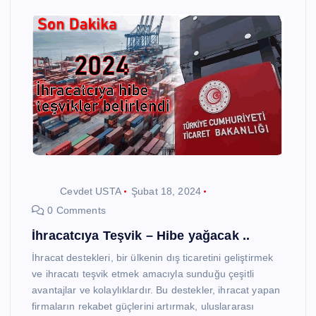
Cevdet USTA
Şubat 18, 2024
0 Comments
İhracatcıya Teşvik – Hibe yağacak ..
İhracat destekleri, bir ülkenin dış ticaretini geliştirmek
ve ihracatı teşvik etmek amacıyla sunduğu çeşitli
avantajlar ve kolaylıklardır. Bu destekler, ihracat yapan
firmaların rekabet güçlerini artırmak, uluslararası