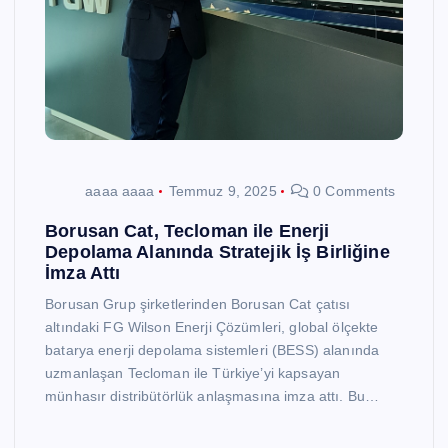
aaaa aaaa
Temmuz 9, 2025
0 Comments
Borusan Cat, Tecloman ile Enerji
Depolama Alanında Stratejik İş Birliğine
İmza Attı
Borusan Grup şirketlerinden Borusan Cat çatısı
altındaki FG Wilson Enerji Çözümleri, global ölçekte
batarya enerji depolama sistemleri (BESS) alanında
uzmanlaşan Tecloman ile Türkiye’yi kapsayan
münhasır distribütörlük anlaşmasına imza attı. Bu…