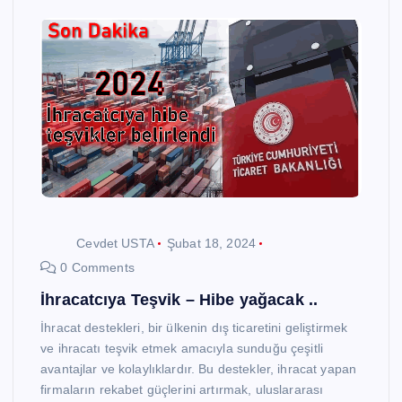
Cevdet USTA
Şubat 18, 2024
0 Comments
İhracatcıya Teşvik – Hibe yağacak ..
İhracat destekleri, bir ülkenin dış ticaretini geliştirmek
ve ihracatı teşvik etmek amacıyla sunduğu çeşitli
avantajlar ve kolaylıklardır. Bu destekler, ihracat yapan
firmaların rekabet güçlerini artırmak, uluslararası