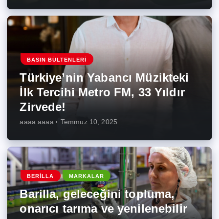
BASIN BÜLTENLERI
Türkiye’nin Yabancı Müzikteki
İlk Tercihi Metro FM, 33 Yıldır
Zirvede!
aaaa aaaa
Temmuz 10, 2025
BERILLA
MARKALAR
Barilla, geleceğini topluma,
onarıcı tarıma ve yenilenebilir