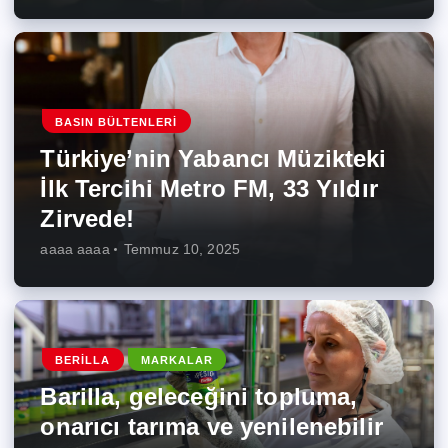
BASIN BÜLTENLERI
Türkiye’nin Yabancı Müzikteki
İlk Tercihi Metro FM, 33 Yıldır
Zirvede!
aaaa aaaa
Temmuz 10, 2025
BERILLA
MARKALAR
Barilla, geleceğini topluma,
onarıcı tarıma ve yenilenebilir