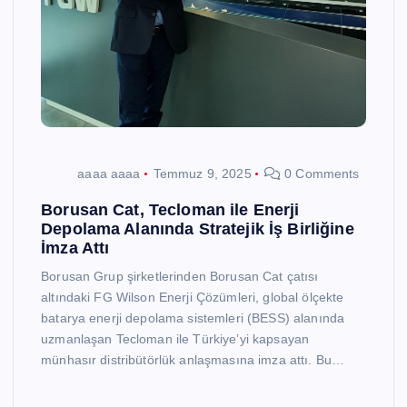
aaaa aaaa
Temmuz 9, 2025
0 Comments
Borusan Cat, Tecloman ile Enerji
Depolama Alanında Stratejik İş Birliğine
İmza Attı
Borusan Grup şirketlerinden Borusan Cat çatısı
altındaki FG Wilson Enerji Çözümleri, global ölçekte
batarya enerji depolama sistemleri (BESS) alanında
uzmanlaşan Tecloman ile Türkiye’yi kapsayan
münhasır distribütörlük anlaşmasına imza attı. Bu…