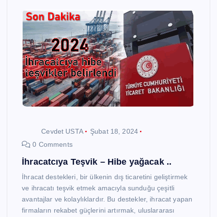
Cevdet USTA
Şubat 18, 2024
0 Comments
İhracatcıya Teşvik – Hibe yağacak ..
İhracat destekleri, bir ülkenin dış ticaretini geliştirmek
ve ihracatı teşvik etmek amacıyla sunduğu çeşitli
avantajlar ve kolaylıklardır. Bu destekler, ihracat yapan
firmaların rekabet güçlerini artırmak, uluslararası