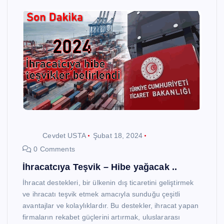
Cevdet USTA
Şubat 18, 2024
0 Comments
İhracatcıya Teşvik – Hibe yağacak ..
İhracat destekleri, bir ülkenin dış ticaretini geliştirmek
ve ihracatı teşvik etmek amacıyla sunduğu çeşitli
avantajlar ve kolaylıklardır. Bu destekler, ihracat yapan
firmaların rekabet güçlerini artırmak, uluslararası