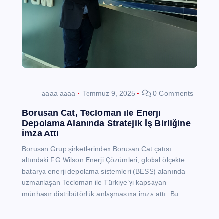
aaaa aaaa
Temmuz 9, 2025
0 Comments
Borusan Cat, Tecloman ile Enerji
Depolama Alanında Stratejik İş Birliğine
İmza Attı
Borusan Grup şirketlerinden Borusan Cat çatısı
altındaki FG Wilson Enerji Çözümleri, global ölçekte
batarya enerji depolama sistemleri (BESS) alanında
uzmanlaşan Tecloman ile Türkiye’yi kapsayan
münhasır distribütörlük anlaşmasına imza attı. Bu…