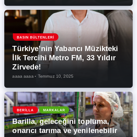
BASIN BÜLTENLERI
Türkiye’nin Yabancı Müzikteki
İlk Tercihi Metro FM, 33 Yıldır
Zirvede!
aaaa aaaa
Temmuz 10, 2025
BERILLA
MARKALAR
Barilla, geleceğini topluma,
onarıcı tarıma ve yenilenebilir