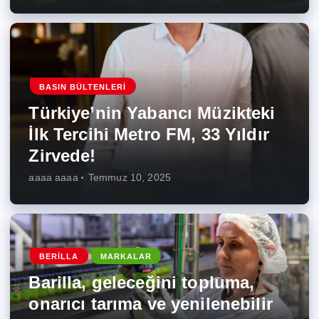
BASIN BÜLTENLERI
Türkiye’nin Yabancı Müzikteki
İlk Tercihi Metro FM, 33 Yıldır
Zirvede!
aaaa aaaa
Temmuz 10, 2025
BERILLA
MARKALAR
Barilla, geleceğini topluma,
onarıcı tarıma ve yenilenebilir