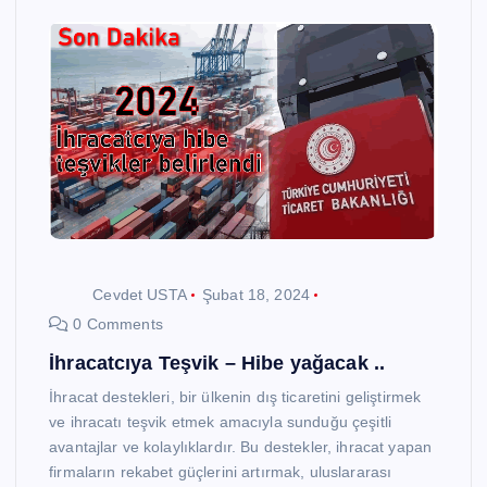
Cevdet USTA
Şubat 18, 2024
0 Comments
İhracatcıya Teşvik – Hibe yağacak ..
İhracat destekleri, bir ülkenin dış ticaretini geliştirmek
ve ihracatı teşvik etmek amacıyla sunduğu çeşitli
avantajlar ve kolaylıklardır. Bu destekler, ihracat yapan
firmaların rekabet güçlerini artırmak, uluslararası