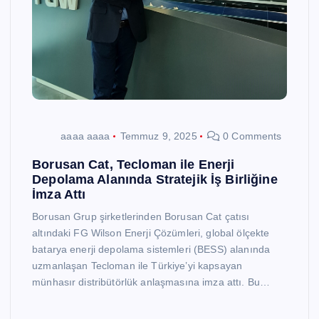
aaaa aaaa
Temmuz 9, 2025
0 Comments
Borusan Cat, Tecloman ile Enerji
Depolama Alanında Stratejik İş Birliğine
İmza Attı
Borusan Grup şirketlerinden Borusan Cat çatısı
altındaki FG Wilson Enerji Çözümleri, global ölçekte
batarya enerji depolama sistemleri (BESS) alanında
uzmanlaşan Tecloman ile Türkiye’yi kapsayan
münhasır distribütörlük anlaşmasına imza attı. Bu…