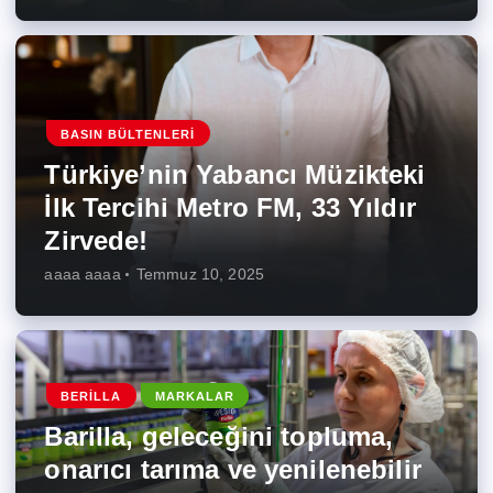
BASIN BÜLTENLERI
Türkiye’nin Yabancı Müzikteki
İlk Tercihi Metro FM, 33 Yıldır
Zirvede!
aaaa aaaa
Temmuz 10, 2025
BERILLA
MARKALAR
Barilla, geleceğini topluma,
onarıcı tarıma ve yenilenebilir