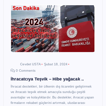
Cevdet USTA
Şubat 18, 2024
0 Comments
İhracatcıya Teşvik – Hibe yağacak ..
İhracat destekleri, bir ülkenin dış ticaretini geliştirmek
ve ihracatı teşvik etmek amacıyla sunduğu çeşitli
avantajlar ve kolaylıklardır. Bu destekler, ihracat yapan
firmaların rekabet güçlerini artırmak, uluslararası