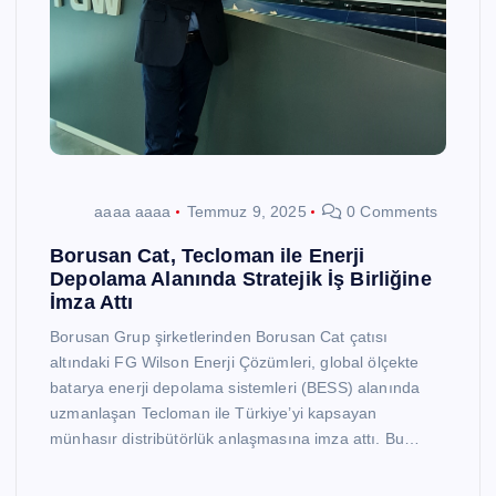
aaaa aaaa
Temmuz 9, 2025
0 Comments
Borusan Cat, Tecloman ile Enerji
Depolama Alanında Stratejik İş Birliğine
İmza Attı
Borusan Grup şirketlerinden Borusan Cat çatısı
altındaki FG Wilson Enerji Çözümleri, global ölçekte
batarya enerji depolama sistemleri (BESS) alanında
uzmanlaşan Tecloman ile Türkiye’yi kapsayan
münhasır distribütörlük anlaşmasına imza attı. Bu…