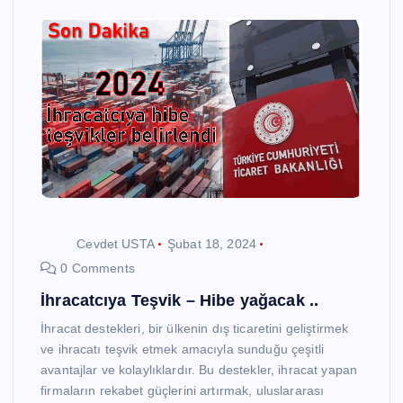
Cevdet USTA
Şubat 18, 2024
0 Comments
İhracatcıya Teşvik – Hibe yağacak ..
İhracat destekleri, bir ülkenin dış ticaretini geliştirmek
ve ihracatı teşvik etmek amacıyla sunduğu çeşitli
avantajlar ve kolaylıklardır. Bu destekler, ihracat yapan
firmaların rekabet güçlerini artırmak, uluslararası