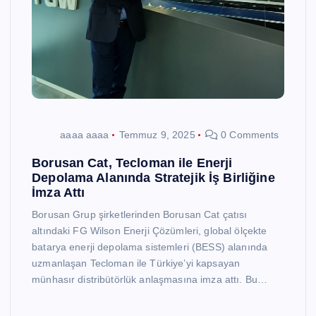
aaaa aaaa
Temmuz 9, 2025
0 Comments
Borusan Cat, Tecloman ile Enerji
Depolama Alanında Stratejik İş Birliğine
İmza Attı
Borusan Grup şirketlerinden Borusan Cat çatısı
altındaki FG Wilson Enerji Çözümleri, global ölçekte
batarya enerji depolama sistemleri (BESS) alanında
uzmanlaşan Tecloman ile Türkiye’yi kapsayan
münhasır distribütörlük anlaşmasına imza attı. Bu…