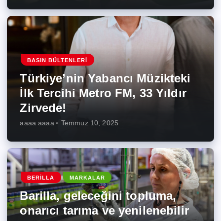
BASIN BÜLTENLERI
Türkiye’nin Yabancı Müzikteki
İlk Tercihi Metro FM, 33 Yıldır
Zirvede!
aaaa aaaa
Temmuz 10, 2025
BERILLA
MARKALAR
Barilla, geleceğini topluma,
onarıcı tarıma ve yenilenebilir