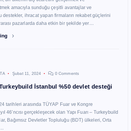
 etmek amacıyla sunduğu çeşitli avantajlar ve
Bu destekler, ihracat yapan firmaların rekabet güçlerini
ararası pazarlarda daha etkin bir şekilde yer…
ding
STA
Şubat 11, 2024
0 Comments
 Turkeybuild İstanbul %50 devlet desteği
24 tarihleri arasında TÜYAP Fuar ve Kongre
yıl 46’ncısı gerçekleşecek olan Yapı Fuarı – Turkeybuild
lar, Bağımsız Devletler Topluluğu (BDT) ülkeleri, Orta
y…