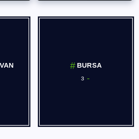
 ve
Dernekler
ve Yan
3