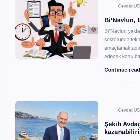
Cevdet U
Bi’Navlun, L
Bi’Navlun yaklaş
sektöründe tekn
amaçlamaktadır.
edecek konu baş
Continue rea
Cevdet U
Şekib Avdagi
kazanabiliri