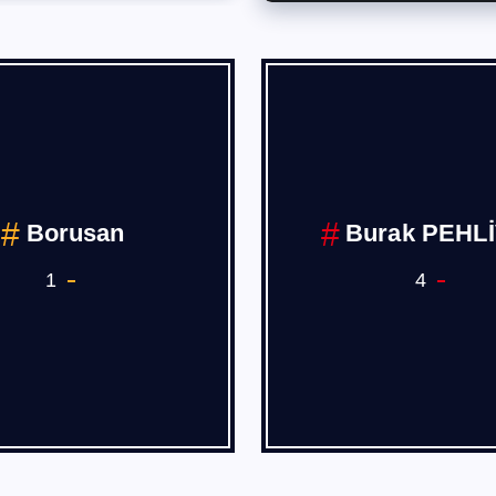
Deniz,Hava
COVİD 19
Demiryolu Ana 
Sanayii
7
1