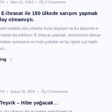
STA
Mart 21, 2024
0 Comments
i E-İhracat ile 190 ülkede satışını yapmak
lay olmamıştı.
caret sektörü son yıllarda hızla büyüyor ve bu büyüme e-
rmaları da etkiliyor. E-ihracat yapmak, ürünlerinizi dünya
ilere sunmanın en hızlı yoludur ve bu işlem için farklı
eri…
ding
STA
Şubat 18, 2024
0 Comments
 Teşvik – Hibe yağacak ..
i, bir ülkenin dış ticaretini geliştirmek ve