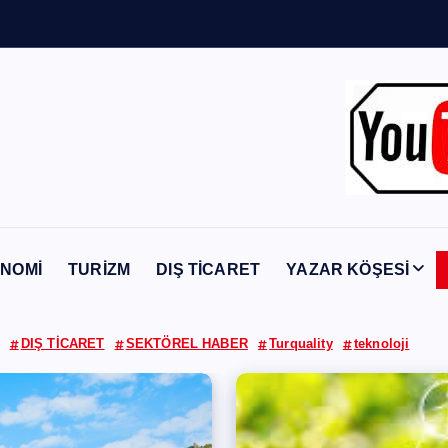
n
Y
a
b
a
n
c
NOMİ
TURİZM
DIŞ TİCARET
YAZAR KÖŞESİ
DIŞ TİCARET
SEKTÖREL HABER
Turquality
teknoloji