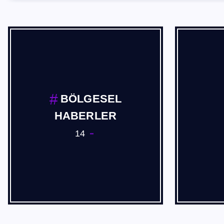
Cevdet Akif USTA
2