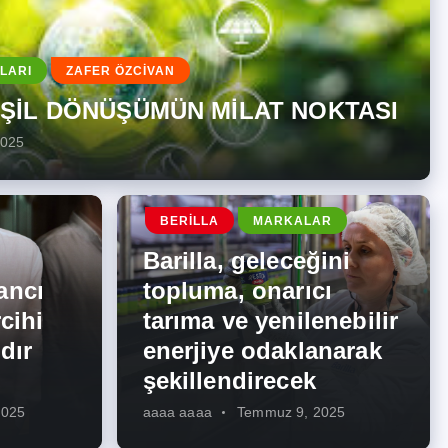
LARI
ZAFER ÖZCİVAN
EŞİL DÖNÜŞÜMÜN MİLAT NOKTASI
2025
BERILLA
MARKALAR
Barilla, geleceğini
ancı
topluma, onarıcı
cihi
tarıma ve yenilenebilir
dır
enerjiye odaklanarak
şekillendirecek
2025
aaaa aaaa
Temmuz 9, 2025