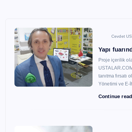
Cevdet U
Yapı fuarı
Proje içerilik o
USTALAR.COM, 47
tanıtma fırsatı 
Yönetimi ve E-İ
Continue rea