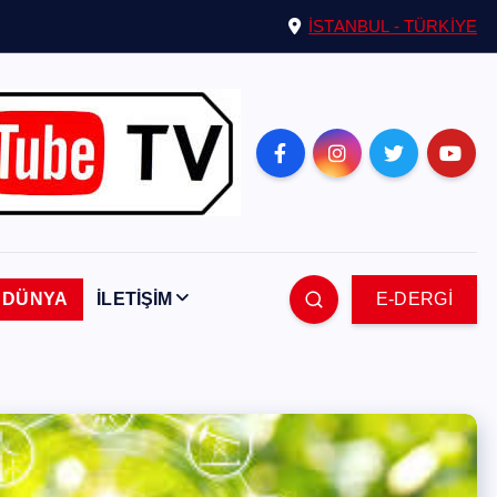
İSTANBUL - TÜRKİYE
DÜNYA
İLETİŞİM
E-DERGİ