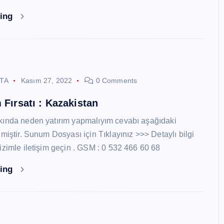
ding
STA
Kasım 27, 2022
0 Comments
 Fırsatı : Kazakistan
kında neden yatırım yapmalıyım cevabı aşağıdaki
miştir. Sunum Dosyası için Tıklayınız >>> Detaylı bilgi
izimle iletişim geçin . GSM : 0 532 466 60 68
ding