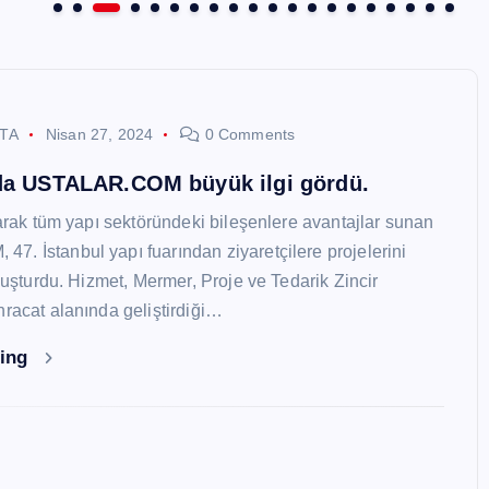
STA
Nisan 27, 2024
0 Comments
nda USTALAR.COM büyük ilgi gördü.
larak tüm yapı sektöründeki bileşenlere avantajlar sunan
. İstanbul yapı fuarından ziyaretçilere projelerini
oluşturdu. Hizmet, Mermer, Proje ve Tedarik Zincir
hracat alanında geliştirdiği…
ding