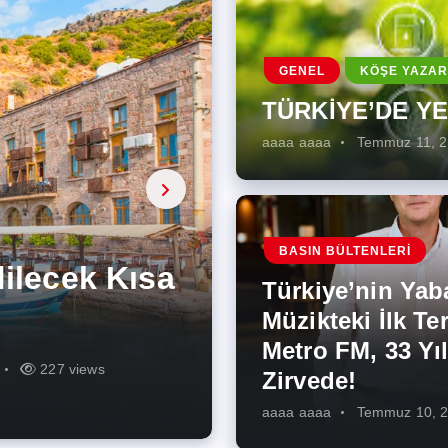
GENEL
KÖŞE YAZAR
TÜRKİYE’DE Y
aaaa aaaa
Temmuz 11, 
a, onarıcı
 Enerji
BASIN BÜLTENLERI
ÜŞÜMÜN
eki İlk
rjiye
ik İş
ilecek Kısa
ın Artması
Türkiye’nin Yab
r Zirvede!
ek
Müzikteki İlk Ter
Metro FM, 33 Yıl
r
r
275 views
287 views
227 views
262 views
344 views
273 views
Zirvede!
aaaa aaaa
Temmuz 10, 