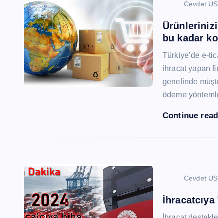
Cevdet U
Ürünleriniz
bu kadar ko
Türkiye’de e-ti
ihracat yapan fi
genelinde müşter
ödeme yönteml
Continue rea
Cevdet U
İhracatcıya
İhracat destekler