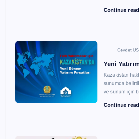
Continue rea
Cevdet U
Yeni Yatırım
Kazakistan hak
sunumda belirtil
ve sunum için b
Continue rea