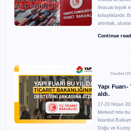
ihracatı teşvik
kolaylıklardır. 
artırmak, ulusl
Continue rea
Cevdet U
Yapı Fuarı-
aldı.
17-20 Nisan 20
Merkezi’nde bu 
İstanbul Balkan
Doğu ve Kuze