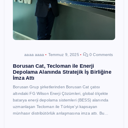
aaaa aaaa
Temmuz 9, 2025
0 Comments
Borusan Cat, Tecloman ile Enerji
Depolama Alanında Stratejik İş Birliğine
İmza Attı
Borusan Grup şirketlerinden Borusan Cat çatısı
altındaki FG Wilson Enerji Çözümleri, global ölçekte
batarya enerji depolama sistemleri (BESS) alanında
uzmanlaşan Tecloman ile Türkiye’yi kapsayan
münhasır distribütörlük anlaşmasına imza attı. Bu…