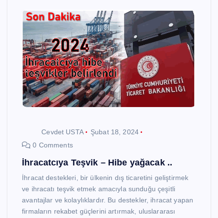
Cevdet USTA
Şubat 18, 2024
0 Comments
İhracatcıya Teşvik – Hibe yağacak ..
İhracat destekleri, bir ülkenin dış ticaretini geliştirmek
ve ihracatı teşvik etmek amacıyla sunduğu çeşitli
avantajlar ve kolaylıklardır. Bu destekler, ihracat yapan
firmaların rekabet güçlerini artırmak, uluslararası