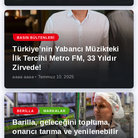
BASIN BÜLTENLERI
Türkiye’nin Yabancı Müzikteki
İlk Tercihi Metro FM, 33 Yıldır
Zirvede!
aaaa aaaa
Temmuz 10, 2025
BERILLA
MARKALAR
Barilla, geleceğini topluma,
onarıcı tarıma ve yenilenebilir