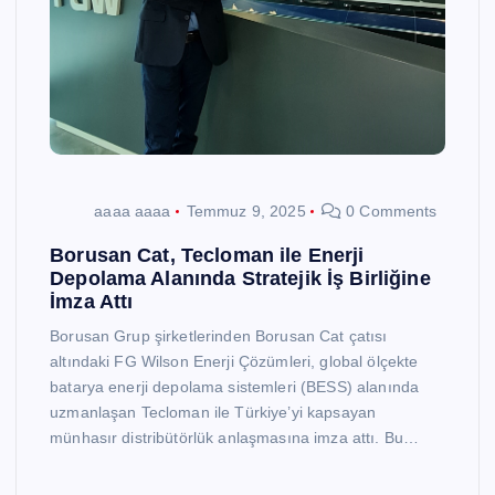
aaaa aaaa
Temmuz 9, 2025
0 Comments
Borusan Cat, Tecloman ile Enerji
Depolama Alanında Stratejik İş Birliğine
İmza Attı
Borusan Grup şirketlerinden Borusan Cat çatısı
altındaki FG Wilson Enerji Çözümleri, global ölçekte
batarya enerji depolama sistemleri (BESS) alanında
uzmanlaşan Tecloman ile Türkiye’yi kapsayan
münhasır distribütörlük anlaşmasına imza attı. Bu…