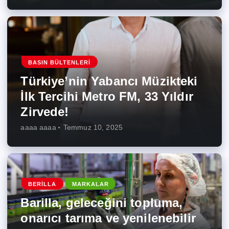
BASIN BÜLTENLERI
Türkiye’nin Yabancı Müzikteki
İlk Tercihi Metro FM, 33 Yıldır
Zirvede!
aaaa aaaa
Temmuz 10, 2025
BERILLA
MARKALAR
Barilla, geleceğini topluma,
onarıcı tarıma ve yenilenebilir