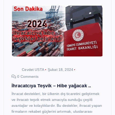
Cevdet USTA
Şubat 18, 2024
0 Comments
İhracatcıya Teşvik – Hibe yağacak ..
İhracat destekleri, bir ülkenin dış ticaretini geliştirmek
ve ihracatı teşvik etmek amacıyla sunduğu çeşitli
avantajlar ve kolaylıklardır. Bu destekler, ihracat yapan
firmaların rekabet güçlerini artırmak, uluslararası