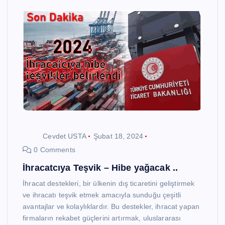
Cevdet USTA
Şubat 18, 2024
0 Comments
İhracatcıya Teşvik – Hibe yağacak ..
İhracat destekleri, bir ülkenin dış ticaretini geliştirmek
ve ihracatı teşvik etmek amacıyla sunduğu çeşitli
avantajlar ve kolaylıklardır. Bu destekler, ihracat yapan
firmaların rekabet güçlerini artırmak, uluslararası