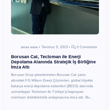
aaaa aaaa
Temmuz 9, 2025
0 Comments
Borusan Cat, Tecloman ile Enerji
Depolama Alanında Stratejik İş Birliğine
İmza Attı
Borusan Grup şirketlerinden Borusan Cat çatısı
altındaki FG Wilson Enerji Çözümleri, global ölçekte
batarya enerji depolama sistemleri (BESS) alanında
uzmanlaşan Tecloman ile Türkiye’yi kapsayan
münhasır distribütörlük anlaşmasına imza attı. Bu…