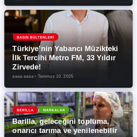
BASIN BÜLTENLERI
Türkiye’nin Yabancı Müzikteki
İlk Tercihi Metro FM, 33 Yıldır
Zirvede!
aaaa aaaa
Temmuz 10, 2025
BERILLA
MARKALAR
Barilla, geleceğini topluma,
onarıcı tarıma ve yenilenebilir