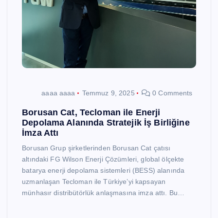
aaaa aaaa
Temmuz 9, 2025
0 Comments
Borusan Cat, Tecloman ile Enerji
Depolama Alanında Stratejik İş Birliğine
İmza Attı
Borusan Grup şirketlerinden Borusan Cat çatısı
altındaki FG Wilson Enerji Çözümleri, global ölçekte
batarya enerji depolama sistemleri (BESS) alanında
uzmanlaşan Tecloman ile Türkiye’yi kapsayan
münhasır distribütörlük anlaşmasına imza attı. Bu…