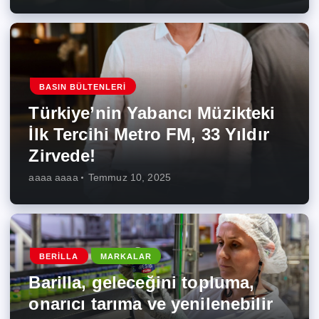
BASIN BÜLTENLERI
Türkiye’nin Yabancı Müzikteki
İlk Tercihi Metro FM, 33 Yıldır
Zirvede!
aaaa aaaa
Temmuz 10, 2025
BERILLA
MARKALAR
Barilla, geleceğini topluma,
onarıcı tarıma ve yenilenebilir