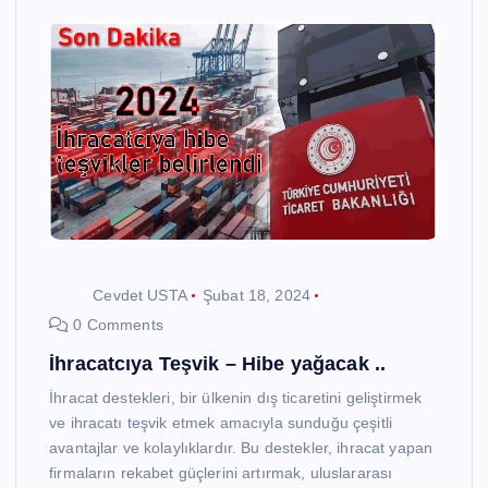
Cevdet USTA
Şubat 18, 2024
0 Comments
İhracatcıya Teşvik – Hibe yağacak ..
İhracat destekleri, bir ülkenin dış ticaretini geliştirmek
ve ihracatı teşvik etmek amacıyla sunduğu çeşitli
avantajlar ve kolaylıklardır. Bu destekler, ihracat yapan
firmaların rekabet güçlerini artırmak, uluslararası