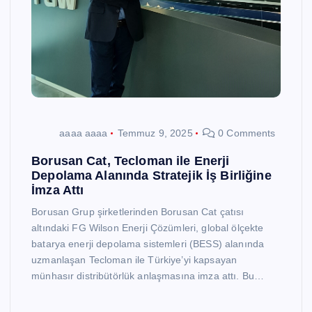
aaaa aaaa
Temmuz 9, 2025
0 Comments
Borusan Cat, Tecloman ile Enerji
Depolama Alanında Stratejik İş Birliğine
İmza Attı
Borusan Grup şirketlerinden Borusan Cat çatısı
altındaki FG Wilson Enerji Çözümleri, global ölçekte
batarya enerji depolama sistemleri (BESS) alanında
uzmanlaşan Tecloman ile Türkiye’yi kapsayan
münhasır distribütörlük anlaşmasına imza attı. Bu…