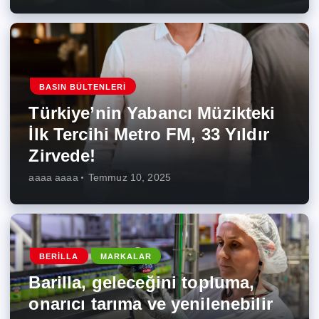
BASIN BÜLTENLERI
Türkiye’nin Yabancı Müzikteki
İlk Tercihi Metro FM, 33 Yıldır
Zirvede!
aaaa aaaa
Temmuz 10, 2025
BERILLA
MARKALAR
Barilla, geleceğini topluma,
onarıcı tarıma ve yenilenebilir