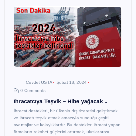
Cevdet USTA
Şubat 18, 2024
0 Comments
İhracatcıya Teşvik – Hibe yağacak ..
İhracat destekleri, bir ülkenin dış ticaretini geliştirmek
ve ihracatı teşvik etmek amacıyla sunduğu çeşitli
avantajlar ve kolaylıklardır. Bu destekler, ihracat yapan
firmaların rekabet güçlerini artırmak, uluslararası