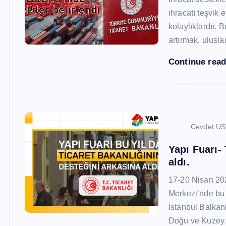
ihracatı teşvik
kolaylıklardır. 
artırmak, ulusl
Continue rea
Cevdet U
Yapı Fuarı-
aldı.
17-20 Nisan 20
Merkezi’nde bu 
İstanbul Balkan
Doğu ve Kuze