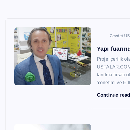
Cevdet U
Yapı fuarı
Proje içerilik o
USTALAR.COM, 47
tanıtma fırsatı 
Yönetimi ve E-İ
Continue rea