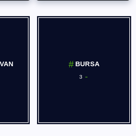
İVAN
BURSA
3