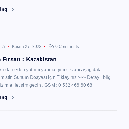
ding
STA
Kasım 27, 2022
0 Comments
 Fırsatı : Kazakistan
kında neden yatırım yapmalıyım cevabı aşağıdaki
miştir. Sunum Dosyası için Tıklayınız >>> Detaylı bilgi
izimle iletişim geçin . GSM : 0 532 466 60 68
ding