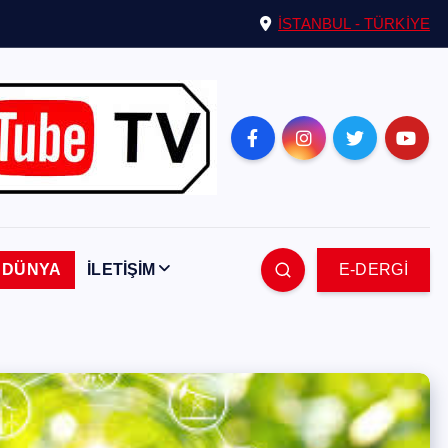
İSTANBUL - TÜRKİYE
DÜNYA
İLETİŞİM
E-DERGİ