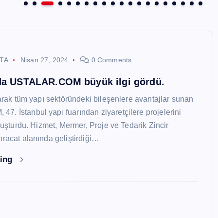
STA
Nisan 27, 2024
0 Comments
nda USTALAR.COM büyük ilgi gördü.
larak tüm yapı sektöründeki bileşenlere avantajlar sunan
. İstanbul yapı fuarından ziyaretçilere projelerini
oluşturdu. Hizmet, Mermer, Proje ve Tedarik Zincir
hracat alanında geliştirdiği…
ding