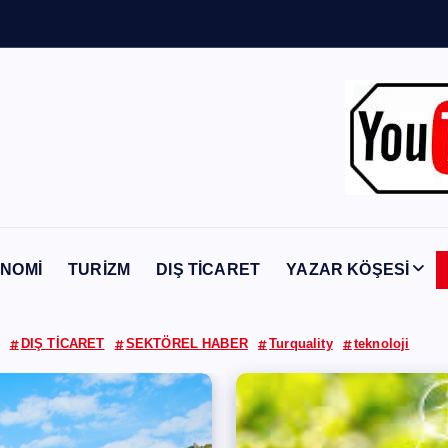
Y
a
b
a
NOMİ
TURİZM
DIŞ TİCARET
YAZAR KÖŞESİ
DIŞ TİCARET
SEKTÖREL HABER
Turquality
teknoloji