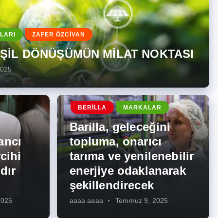
LARI
ZAFER ÖZCİVAN
EŞİL DÖNÜŞÜMÜN MİLAT NOKTASI
2025
BERILLA
MARKALAR
Barilla, geleceğini
ancı
topluma, onarıcı
cihi
tarıma ve yenilenebilir
dır
enerjiye odaklanarak
şekillendirecek
2025
aaaa aaaa
Temmuz 9, 2025