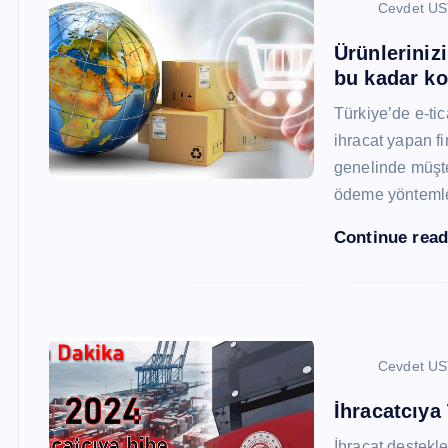
Cevdet U
Ürünleriniz
bu kadar ko
Türkiye’de e-ti
ihracat yapan fi
genelinde müşter
ödeme yönteml
Continue rea
Cevdet U
İhracatcıya
İhracat destekler