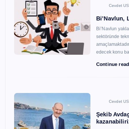
Cevdet U
Bi’Navlun, L
Bi’Navlun yaklaş
sektöründe tekn
amaçlamaktadır.
edecek konu baş
Continue rea
Cevdet U
Şekib Avdagi
kazanabiliri