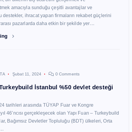
 etmek amacıyla sunduğu çeşitli avantajlar ve
Bu destekler, ihracat yapan firmaların rekabet güçlerini
ararası pazarlarda daha etkin bir şekilde yer…
ding
STA
Şubat 11, 2024
0 Comments
 Turkeybuild İstanbul %50 devlet desteği
24 tarihleri arasında TÜYAP Fuar ve Kongre
yıl 46’ncısı gerçekleşecek olan Yapı Fuarı – Turkeybuild
lar, Bağımsız Devletler Topluluğu (BDT) ülkeleri, Orta
y…