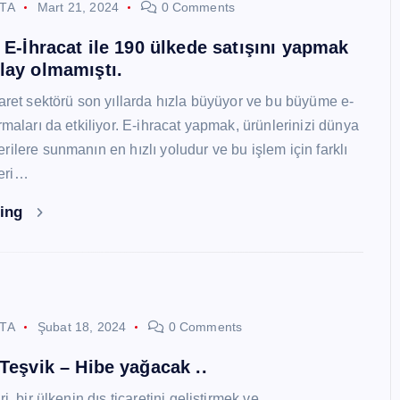
STA
Mart 21, 2024
0 Comments
i E-İhracat ile 190 ülkede satışını yapmak
lay olmamıştı.
caret sektörü son yıllarda hızla büyüyor ve bu büyüme e-
rmaları da etkiliyor. E-ihracat yapmak, ürünlerinizi dünya
ilere sunmanın en hızlı yoludur ve bu işlem için farklı
eri…
ding
STA
Şubat 18, 2024
0 Comments
 Teşvik – Hibe yağacak ..
i, bir ülkenin dış ticaretini geliştirmek ve