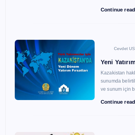
Continue rea
Cevdet U
Yeni Yatırım
Kazakistan hak
sunumda belirtil
ve sunum için b
Continue rea