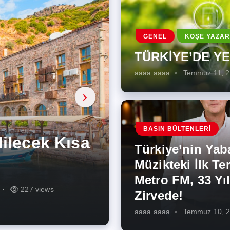
GENEL
KÖŞE YAZAR
TÜRKİYE’DE Y
aaaa aaaa
Temmuz 11, 
a, onarıcı
 Enerji
BASIN BÜLTENLERI
ÜŞÜMÜN
eki İlk
rjiye
ik İş
ilecek Kısa
ın Artması
Türkiye’nin Yab
r Zirvede!
ek
Müzikteki İlk Ter
Metro FM, 33 Yıl
r
r
275 views
287 views
227 views
262 views
344 views
273 views
Zirvede!
aaaa aaaa
Temmuz 10, 