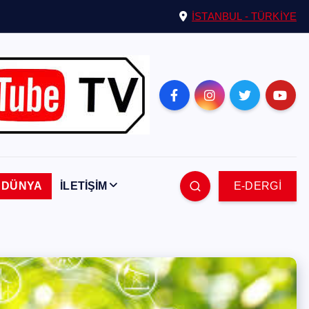
İSTANBUL - TÜRKİYE
DÜNYA
İLETİŞİM
E-DERGİ