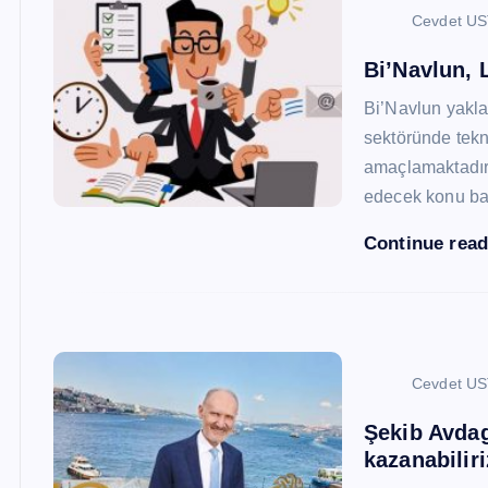
Cevdet U
Bi’Navlun, L
Bi’Navlun yaklaş
sektöründe tekn
amaçlamaktadır.
edecek konu baş
Continue rea
Cevdet U
Şekib Avdagi
kazanabiliri