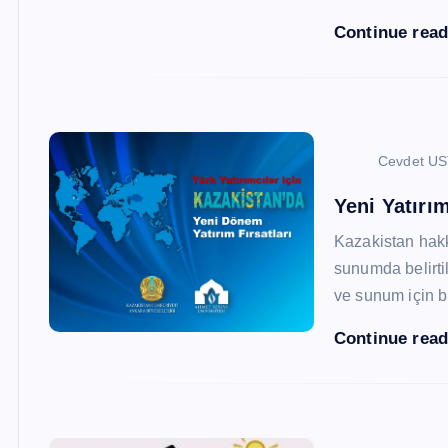
Continue rea
Cevdet U
Yeni Yatırım
Kazakistan hak
sunumda belirtil
ve sunum için b
Continue rea