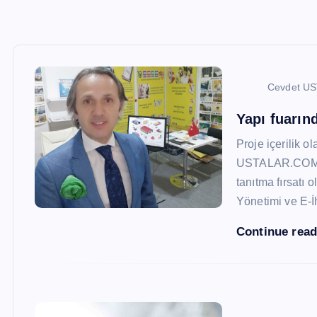
Cevdet U
Yapı fuarı
Proje içerilik o
USTALAR.COM, 47
tanıtma fırsatı 
Yönetimi ve E-İ
Continue rea