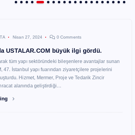
STA
Nisan 27, 2024
0 Comments
nda USTALAR.COM büyük ilgi gördü.
larak tüm yapı sektöründeki bileşenlere avantajlar sunan
. İstanbul yapı fuarından ziyaretçilere projelerini
oluşturdu. Hizmet, Mermer, Proje ve Tedarik Zincir
hracat alanında geliştirdiği…
ding