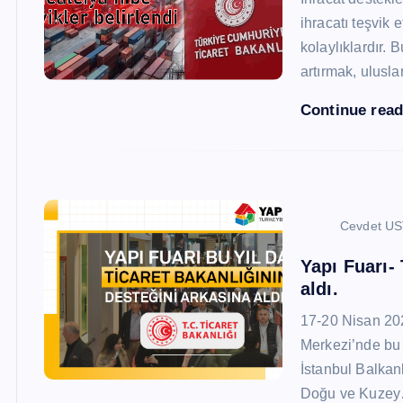
ihracatı teşvik
kolaylıklardır. 
artırmak, ulusl
Continue rea
Cevdet U
Yapı Fuarı-
aldı.
17-20 Nisan 20
Merkezi’nde bu 
İstanbul Balkan
Doğu ve Kuze