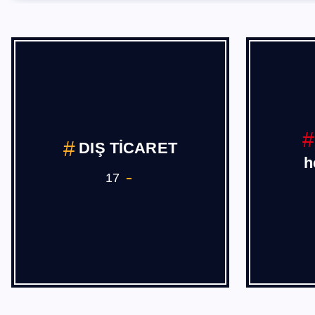
DIŞ TİCARET
h
17