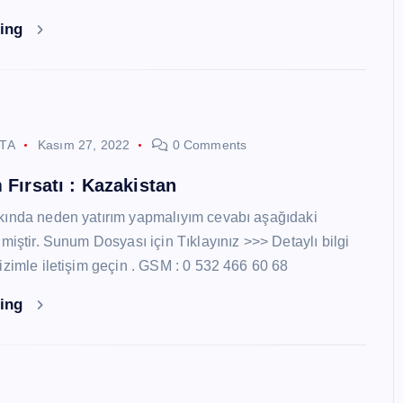
ding
STA
Kasım 27, 2022
0 Comments
 Fırsatı : Kazakistan
kında neden yatırım yapmalıyım cevabı aşağıdaki
miştir. Sunum Dosyası için Tıklayınız >>> Detaylı bilgi
izimle iletişim geçin . GSM : 0 532 466 60 68
ding