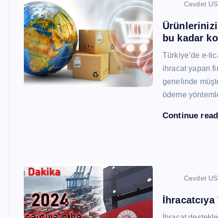
Cevdet U
Ürünleriniz
bu kadar ko
Türkiye’de e-ti
ihracat yapan fi
genelinde müşter
ödeme yönteml
Continue rea
Cevdet U
İhracatcıya
İhracat destekler