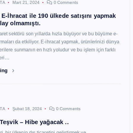
STA
Mart 21, 2024
0 Comments
i E-İhracat ile 190 ülkede satışını yapmak
lay olmamıştı.
caret sektörü son yıllarda hızla büyüyor ve bu büyüme e-
rmaları da etkiliyor. E-ihracat yapmak, ürünlerinizi dünya
ilere sunmanın en hızlı yoludur ve bu işlem için farklı
eri…
ding
STA
Şubat 18, 2024
0 Comments
 Teşvik – Hibe yağacak ..
i, bir ülkenin dış ticaretini geliştirmek ve