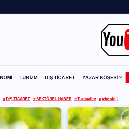
Y
a
b
a
n
c
NOMİ
TURİZM
DIŞ TİCARET
YAZAR KÖŞESİ
DIŞ TİCARET
SEKTÖREL HABER
Turquality
teknoloji