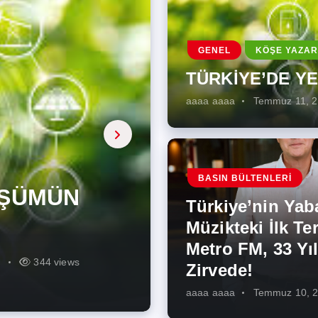
GENEL
KÖŞE YAZAR
TÜRKİYE’DE Y
aaaa aaaa
Temmuz 11, 
a, onarıcı
 Enerji
BASIN BÜLTENLERI
ÜŞÜMÜN
eki İlk
rjiye
ik İş
ilecek Kısa
ın Artması
Türkiye’nin Yab
r Zirvede!
ek
Müzikteki İlk Ter
Metro FM, 33 Yıl
r
r
275 views
287 views
227 views
262 views
344 views
274 views
Zirvede!
aaaa aaaa
Temmuz 10, 