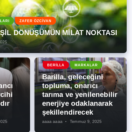
LARI
ZAFER ÖZCİVAN
EŞİL DÖNÜŞÜMÜN MİLAT NOKTASI
2025
BERILLA
MARKALAR
Barilla, geleceğini
ancı
topluma, onarıcı
cihi
tarıma ve yenilenebilir
dır
enerjiye odaklanarak
şekillendirecek
2025
aaaa aaaa
Temmuz 9, 2025