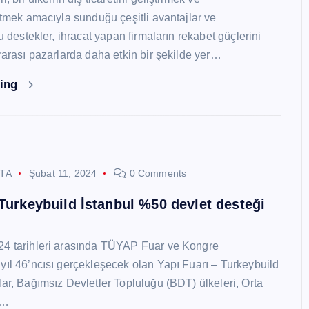
 etmek amacıyla sunduğu çeşitli avantajlar ve
Bu destekler, ihracat yapan firmaların rekabet güçlerini
ararası pazarlarda daha etkin bir şekilde yer…
ding
STA
Şubat 11, 2024
0 Comments
 Turkeybuild İstanbul %50 devlet desteği
24 tarihleri arasında TÜYAP Fuar ve Kongre
yıl 46’ncısı gerçekleşecek olan Yapı Fuarı – Turkeybuild
lar, Bağımsız Devletler Topluluğu (BDT) ülkeleri, Orta
y…