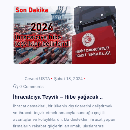
Cevdet USTA
Şubat 18, 2024
0 Comments
İhracatcıya Teşvik – Hibe yağacak ..
İhracat destekleri, bir ülkenin dış ticaretini geliştirmek
ve ihracatı teşvik etmek amacıyla sunduğu çeşitli
avantajlar ve kolaylıklardır. Bu destekler, ihracat yapan
firmaların rekabet güçlerini artırmak, uluslararası