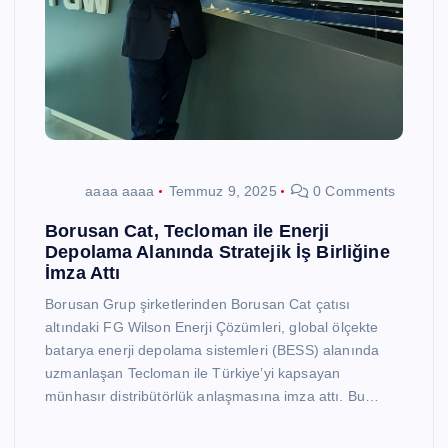
aaaa aaaa
Temmuz 9, 2025
0 Comments
Borusan Cat, Tecloman ile Enerji
Depolama Alanında Stratejik İş Birliğine
İmza Attı
Borusan Grup şirketlerinden Borusan Cat çatısı
altındaki FG Wilson Enerji Çözümleri, global ölçekte
batarya enerji depolama sistemleri (BESS) alanında
uzmanlaşan Tecloman ile Türkiye’yi kapsayan
münhasır distribütörlük anlaşmasına imza attı. Bu…