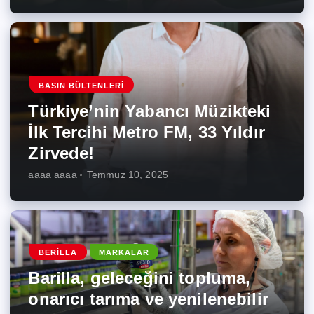
BASIN BÜLTENLERI
Türkiye’nin Yabancı Müzikteki
İlk Tercihi Metro FM, 33 Yıldır
Zirvede!
aaaa aaaa
Temmuz 10, 2025
BERILLA
MARKALAR
Barilla, geleceğini topluma,
onarıcı tarıma ve yenilenebilir