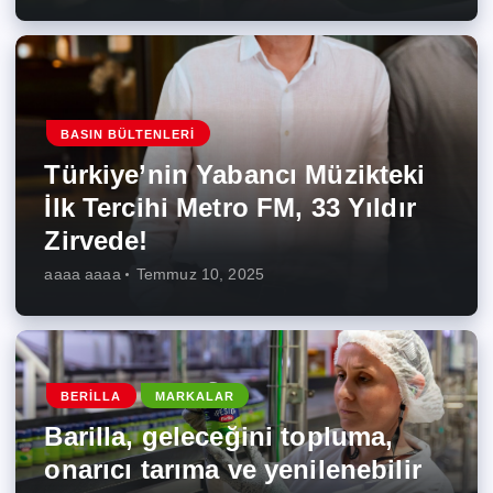
BASIN BÜLTENLERI
Türkiye’nin Yabancı Müzikteki
İlk Tercihi Metro FM, 33 Yıldır
Zirvede!
aaaa aaaa
Temmuz 10, 2025
BERILLA
MARKALAR
Barilla, geleceğini topluma,
onarıcı tarıma ve yenilenebilir