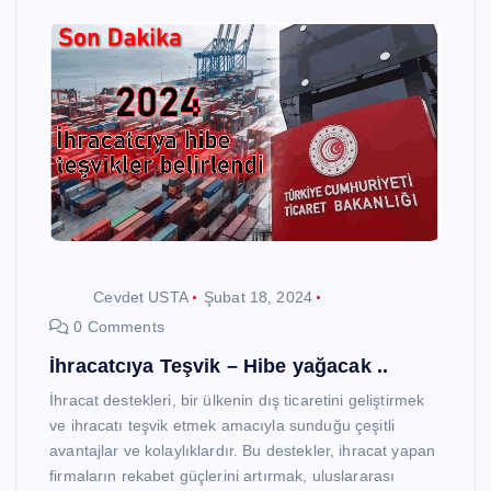
Cevdet USTA
Şubat 18, 2024
0 Comments
İhracatcıya Teşvik – Hibe yağacak ..
İhracat destekleri, bir ülkenin dış ticaretini geliştirmek
ve ihracatı teşvik etmek amacıyla sunduğu çeşitli
avantajlar ve kolaylıklardır. Bu destekler, ihracat yapan
firmaların rekabet güçlerini artırmak, uluslararası