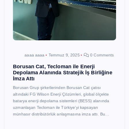
aaaa aaaa
Temmuz 9, 2025
0 Comments
Borusan Cat, Tecloman ile Enerji
Depolama Alanında Stratejik İş Birliğine
İmza Attı
Borusan Grup şirketlerinden Borusan Cat çatısı
altındaki FG Wilson Enerji Çözümleri, global ölçekte
batarya enerji depolama sistemleri (BESS) alanında
uzmanlaşan Tecloman ile Türkiye’yi kapsayan
münhasır distribütörlük anlaşmasına imza attı. Bu…