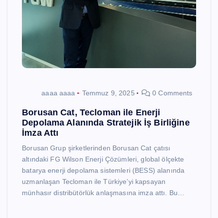
aaaa aaaa
Temmuz 9, 2025
0 Comments
Borusan Cat, Tecloman ile Enerji
Depolama Alanında Stratejik İş Birliğine
İmza Attı
Borusan Grup şirketlerinden Borusan Cat çatısı
altındaki FG Wilson Enerji Çözümleri, global ölçekte
batarya enerji depolama sistemleri (BESS) alanında
uzmanlaşan Tecloman ile Türkiye’yi kapsayan
münhasır distribütörlük anlaşmasına imza attı. Bu…