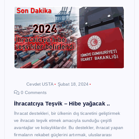
Cevdet USTA
Şubat 18, 2024
0 Comments
İhracatcıya Teşvik – Hibe yağacak ..
İhracat destekleri, bir ülkenin dış ticaretini geliştirmek
ve ihracatı teşvik etmek amacıyla sunduğu çeşitli
avantajlar ve kolaylıklardır. Bu destekler, ihracat yapan
firmaların rekabet güçlerini artırmak, uluslararası