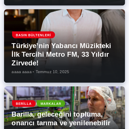
BASIN BÜLTENLERI
Türkiye’nin Yabancı Müzikteki
İlk Tercihi Metro FM, 33 Yıldır
Zirvede!
aaaa aaaa
Temmuz 10, 2025
BERILLA
MARKALAR
Barilla, geleceğini topluma,
onarıcı tarıma ve yenilenebilir