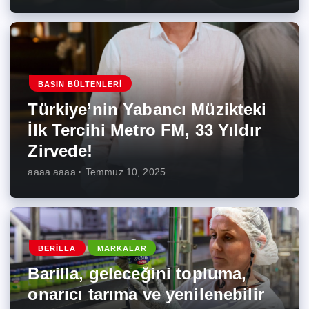
BASIN BÜLTENLERI
Türkiye’nin Yabancı Müzikteki
İlk Tercihi Metro FM, 33 Yıldır
Zirvede!
aaaa aaaa
Temmuz 10, 2025
BERILLA
MARKALAR
Barilla, geleceğini topluma,
onarıcı tarıma ve yenilenebilir