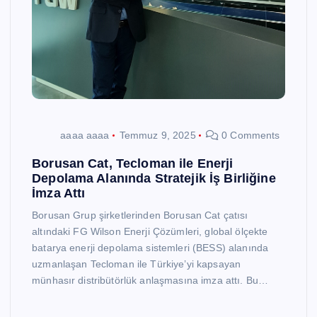
aaaa aaaa
Temmuz 9, 2025
0 Comments
Borusan Cat, Tecloman ile Enerji
Depolama Alanında Stratejik İş Birliğine
İmza Attı
Borusan Grup şirketlerinden Borusan Cat çatısı
altındaki FG Wilson Enerji Çözümleri, global ölçekte
batarya enerji depolama sistemleri (BESS) alanında
uzmanlaşan Tecloman ile Türkiye’yi kapsayan
münhasır distribütörlük anlaşmasına imza attı. Bu…