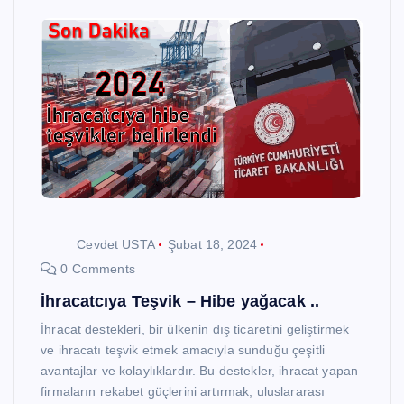
Cevdet USTA
Şubat 18, 2024
0 Comments
İhracatcıya Teşvik – Hibe yağacak ..
İhracat destekleri, bir ülkenin dış ticaretini geliştirmek
ve ihracatı teşvik etmek amacıyla sunduğu çeşitli
avantajlar ve kolaylıklardır. Bu destekler, ihracat yapan
firmaların rekabet güçlerini artırmak, uluslararası