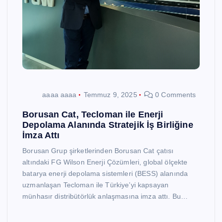
aaaa aaaa
Temmuz 9, 2025
0 Comments
Borusan Cat, Tecloman ile Enerji
Depolama Alanında Stratejik İş Birliğine
İmza Attı
Borusan Grup şirketlerinden Borusan Cat çatısı
altındaki FG Wilson Enerji Çözümleri, global ölçekte
batarya enerji depolama sistemleri (BESS) alanında
uzmanlaşan Tecloman ile Türkiye’yi kapsayan
münhasır distribütörlük anlaşmasına imza attı. Bu…