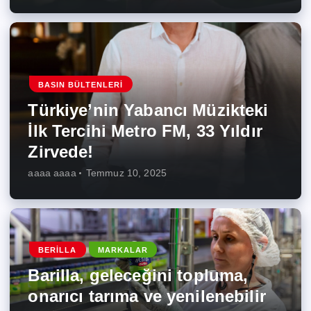
BASIN BÜLTENLERI
Türkiye’nin Yabancı Müzikteki
İlk Tercihi Metro FM, 33 Yıldır
Zirvede!
aaaa aaaa
Temmuz 10, 2025
BERILLA
MARKALAR
Barilla, geleceğini topluma,
onarıcı tarıma ve yenilenebilir