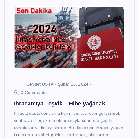
Cevdet USTA
Şubat 18, 2024
0 Comments
İhracatcıya Teşvik – Hibe yağacak ..
İhracat destekleri, bir ülkenin dış ticaretini geliştirmek
ve ihracatı teşvik etmek amacıyla sunduğu çeşitli
avantajlar ve kolaylıklardır. Bu destekler, ihracat yapan
firmaların rekabet güçlerini artırmak, uluslararası