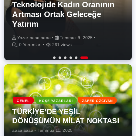
BASIN BÜLTENLERI
GENEL
TURİZM
TÜRKİYE’DE YEŞİL
Türkiye’nin Yabancı
onarıcı tarıma ve yenilenebilir
Borusan Cat, Tecloman ile
Teknolojide Kadın Oranının
DÖNÜŞÜMÜN MİLAT
Müzikteki İlk Tercihi Metro
enerjiye odaklanarak
Enerji Depolama Alanında
Obilet’ten 4 Günde
Artması Ortak Geleceğe
NOKTASI
FM, 33 Yıldır Zirvede!
şekillendirecek
Stratejik İş Birliğine İmza Attı
Keşfedilecek Kısa Rotalar!
Yatırım
Yazar
Yazar
Yazar
Yazar
Yazar
Yazar
aaaa aaaa
aaaa aaaa
aaaa aaaa
aaaa aaaa
aaaa aaaa
aaaa aaaa
Temmuz 11, 2025
Temmuz 10, 2025
Temmuz 9, 2025
Temmuz 9, 2025
Temmuz 9, 2025
Temmuz 9, 2025
0 Yorumlar
0 Yorumlar
0 Yorumlar
0 Yorumlar
0 Yorumlar
0 Yorumlar
343 views
272 views
274 views
286 views
226 views
261 views
GENEL
KÖŞE YAZARLARI
ZAFER ÖZCİVAN
TÜRKİYE’DE YEŞİL
DÖNÜŞÜMÜN MİLAT NOKTASI
aaaa aaaa
Temmuz 11, 2025