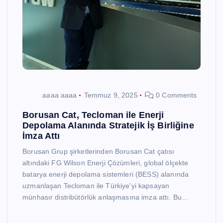
aaaa aaaa
Temmuz 9, 2025
0 Comments
Borusan Cat, Tecloman ile Enerji
Depolama Alanında Stratejik İş Birliğine
İmza Attı
Borusan Grup şirketlerinden Borusan Cat çatısı
altındaki FG Wilson Enerji Çözümleri, global ölçekte
batarya enerji depolama sistemleri (BESS) alanında
uzmanlaşan Tecloman ile Türkiye’yi kapsayan
münhasır distribütörlük anlaşmasına imza attı. Bu…