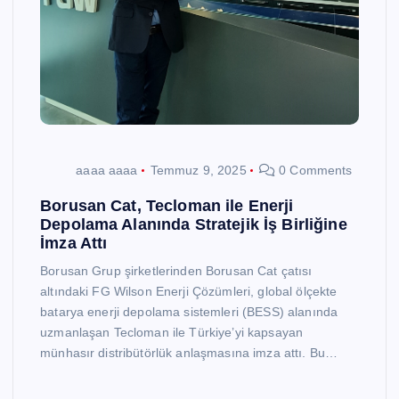
aaaa aaaa
Temmuz 9, 2025
0 Comments
Borusan Cat, Tecloman ile Enerji
Depolama Alanında Stratejik İş Birliğine
İmza Attı
Borusan Grup şirketlerinden Borusan Cat çatısı
altındaki FG Wilson Enerji Çözümleri, global ölçekte
batarya enerji depolama sistemleri (BESS) alanında
uzmanlaşan Tecloman ile Türkiye’yi kapsayan
münhasır distribütörlük anlaşmasına imza attı. Bu…