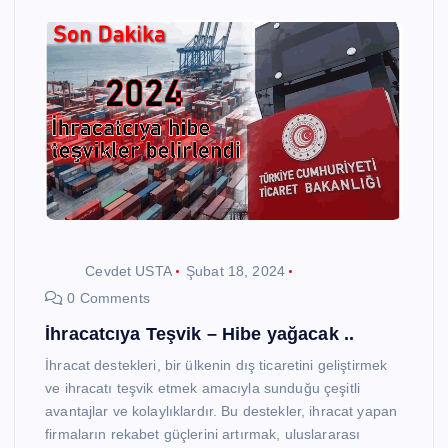
Cevdet USTA
Şubat 18, 2024
0 Comments
İhracatcıya Teşvik – Hibe yağacak ..
İhracat destekleri, bir ülkenin dış ticaretini geliştirmek
ve ihracatı teşvik etmek amacıyla sunduğu çeşitli
avantajlar ve kolaylıklardır. Bu destekler, ihracat yapan
firmaların rekabet güçlerini artırmak, uluslararası