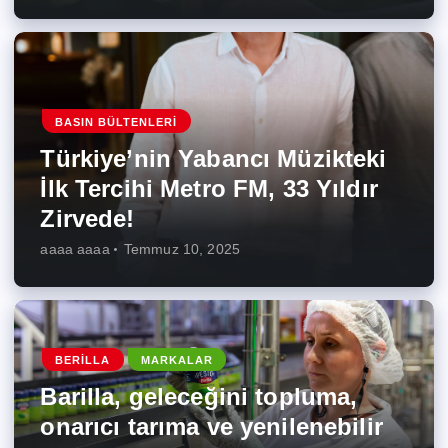
BASIN BÜLTENLERI
Türkiye’nin Yabancı Müzikteki
İlk Tercihi Metro FM, 33 Yıldır
Zirvede!
aaaa aaaa
Temmuz 10, 2025
BERILLA
MARKALAR
Barilla, geleceğini topluma,
onarıcı tarıma ve yenilenebilir