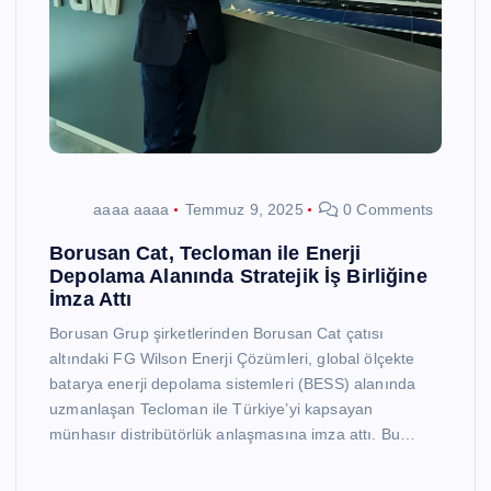
aaaa aaaa
Temmuz 9, 2025
0 Comments
Borusan Cat, Tecloman ile Enerji
Depolama Alanında Stratejik İş Birliğine
İmza Attı
Borusan Grup şirketlerinden Borusan Cat çatısı
altındaki FG Wilson Enerji Çözümleri, global ölçekte
batarya enerji depolama sistemleri (BESS) alanında
uzmanlaşan Tecloman ile Türkiye’yi kapsayan
münhasır distribütörlük anlaşmasına imza attı. Bu…