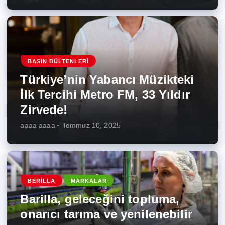
BASIN BÜLTENLERI
Türkiye’nin Yabancı Müzikteki
İlk Tercihi Metro FM, 33 Yıldır
Zirvede!
aaaa aaaa
Temmuz 10, 2025
BERILLA
MARKALAR
Barilla, geleceğini topluma,
onarıcı tarıma ve yenilenebilir