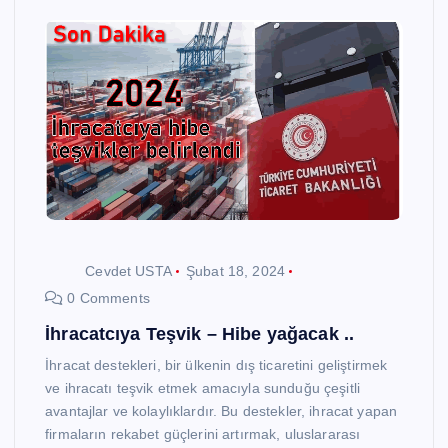
Cevdet USTA
Şubat 18, 2024
0 Comments
İhracatcıya Teşvik – Hibe yağacak ..
İhracat destekleri, bir ülkenin dış ticaretini geliştirmek
ve ihracatı teşvik etmek amacıyla sunduğu çeşitli
avantajlar ve kolaylıklardır. Bu destekler, ihracat yapan
firmaların rekabet güçlerini artırmak, uluslararası