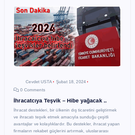
Cevdet USTA
Şubat 18, 2024
0 Comments
İhracatcıya Teşvik – Hibe yağacak ..
İhracat destekleri, bir ülkenin dış ticaretini geliştirmek
ve ihracatı teşvik etmek amacıyla sunduğu çeşitli
avantajlar ve kolaylıklardır. Bu destekler, ihracat yapan
firmaların rekabet güçlerini artırmak, uluslararası