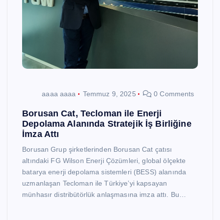
aaaa aaaa
Temmuz 9, 2025
0 Comments
Borusan Cat, Tecloman ile Enerji
Depolama Alanında Stratejik İş Birliğine
İmza Attı
Borusan Grup şirketlerinden Borusan Cat çatısı
altındaki FG Wilson Enerji Çözümleri, global ölçekte
batarya enerji depolama sistemleri (BESS) alanında
uzmanlaşan Tecloman ile Türkiye’yi kapsayan
münhasır distribütörlük anlaşmasına imza attı. Bu…