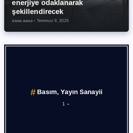
enerjiye odaklanarak
şekillendirecek
aaaa aaaa
Temmuz 9, 2025
Basın Bültenleri
46