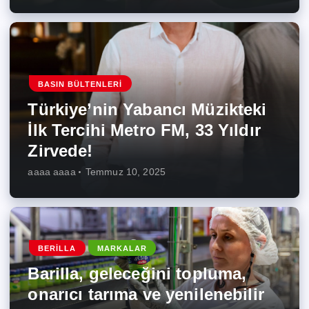
BASIN BÜLTENLERI
Türkiye’nin Yabancı Müzikteki
İlk Tercihi Metro FM, 33 Yıldır
Zirvede!
aaaa aaaa
Temmuz 10, 2025
BERILLA
MARKALAR
Barilla, geleceğini topluma,
onarıcı tarıma ve yenilenebilir