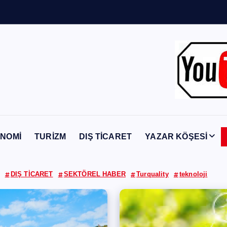
Y
a
b
a
n
c
NOMİ
TURİZM
DIŞ TİCARET
YAZAR KÖŞESİ
DIŞ TİCARET
SEKTÖREL HABER
Turquality
teknoloji