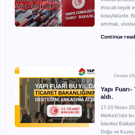
ihracatı teşvik
kolaylıklardır. 
artırmak, ulusl
Continue rea
Cevdet U
Yapı Fuarı-
aldı.
17-20 Nisan 20
Merkezi’nde bu 
İstanbul Balkan
Doğu ve Kuze