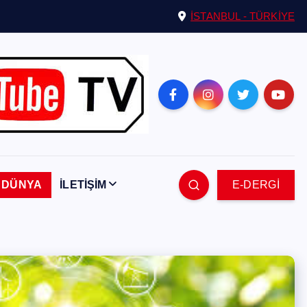
İSTANBUL - TÜRKİYE
DÜNYA
İLETİŞİM
E-DERGİ