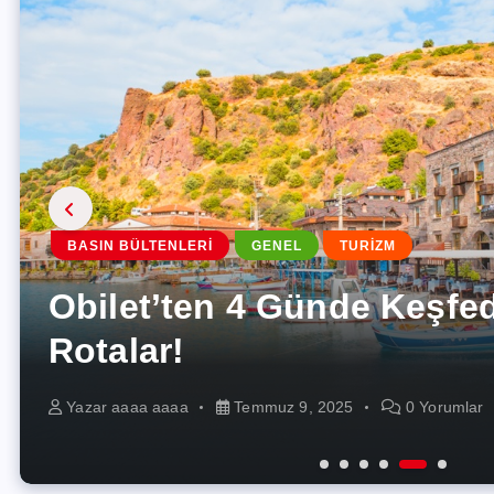
BERILLA
BORUSAN
MARKALAR
MARKALAR
GENEL
BASIN BÜLTENLERI
BASIN BÜLTENLERI
GENEL
KÖŞE YAZARLARI
GENEL
ZAFER ÖZCİVAN
TURİZM
Barilla, geleceğini toplum
Borusan Cat, Tecloman ile
TÜRKİYE’DE YEŞİL DÖN
Türkiye’nin Yabancı Müzikt
tarıma ve yenilenebilir ene
Depolama Alanında Stratej
Obilet’ten 4 Günde Keşfed
Teknolojide Kadın Oranın
MİLAT NOKTASI
Tercihi Metro FM, 33 Yıldı
odaklanarak şekillendirec
Birliğine İmza Attı
Rotalar!
Ortak Geleceğe Yatırım
Yazar
Yazar
Yazar
Yazar
Yazar
Yazar
aaaa aaaa
aaaa aaaa
aaaa aaaa
aaaa aaaa
aaaa aaaa
aaaa aaaa
Temmuz 11, 2025
Temmuz 10, 2025
Temmuz 9, 2025
Temmuz 9, 2025
Temmuz 9, 2025
Temmuz 9, 2025
0 Yorumlar
0 Yorumlar
0 Yorumlar
0 Yorumlar
0 Yorumla
0 Yorumla