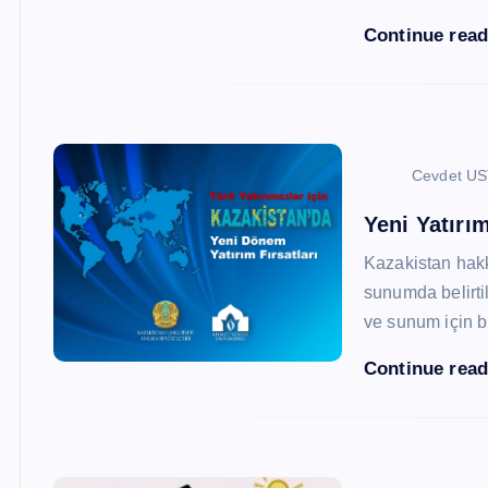
Continue rea
Cevdet U
Yeni Yatırım
Kazakistan hak
sunumda belirtil
ve sunum için b
Continue rea