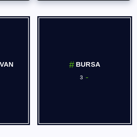
İVAN
BURSA
3