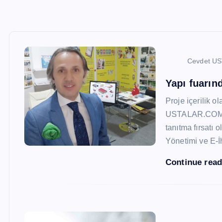
Cevdet U
Yapı fuarı
Proje içerilik o
USTALAR.COM, 47
tanıtma fırsatı 
Yönetimi ve E-İ
Continue rea