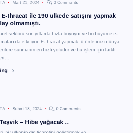
STA
Mart 21, 2024
0 Comments
i E-İhracat ile 190 ülkede satışını yapmak
lay olmamıştı.
caret sektörü son yıllarda hızla büyüyor ve bu büyüme e-
rmaları da etkiliyor. E-ihracat yapmak, ürünlerinizi dünya
ilere sunmanın en hızlı yoludur ve bu işlem için farklı
eri…
ding
STA
Şubat 18, 2024
0 Comments
 Teşvik – Hibe yağacak ..
i, bir ülkenin dış ticaretini geliştirmek ve