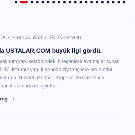
STA
Nisan 27, 2024
0 Comments
nda USTALAR.COM büyük ilgi gördü.
larak tüm yapı sektöründeki bileşenlere avantajlar sunan
. İstanbul yapı fuarından ziyaretçilere projelerini
oluşturdu. Hizmet, Mermer, Proje ve Tedarik Zincir
hracat alanında geliştirdiği…
ding