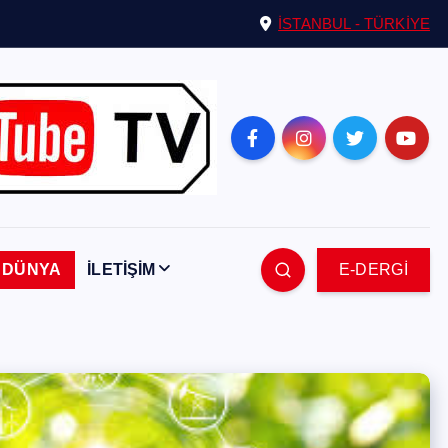
İSTANBUL - TÜRKİYE
DÜNYA
İLETİŞİM
E-DERGİ