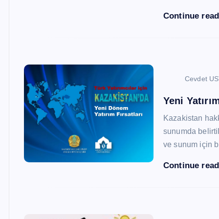
Continue rea
Cevdet U
Yeni Yatırım
Kazakistan hak
sunumda belirtil
ve sunum için b
Continue rea