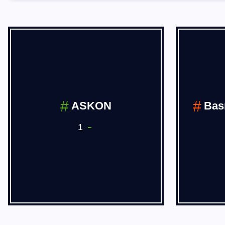
BÖLGESEL
HABERLER
14