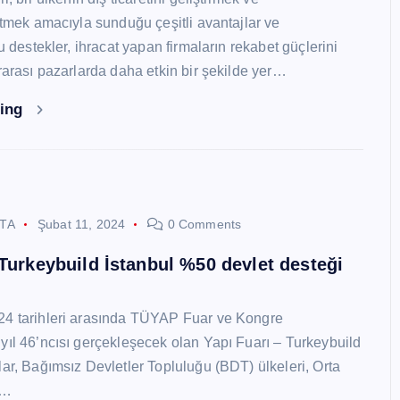
 etmek amacıyla sunduğu çeşitli avantajlar ve
Bu destekler, ihracat yapan firmaların rekabet güçlerini
ararası pazarlarda daha etkin bir şekilde yer…
ding
STA
Şubat 11, 2024
0 Comments
 Turkeybuild İstanbul %50 devlet desteği
24 tarihleri arasında TÜYAP Fuar ve Kongre
yıl 46’ncısı gerçekleşecek olan Yapı Fuarı – Turkeybuild
lar, Bağımsız Devletler Topluluğu (BDT) ülkeleri, Orta
y…