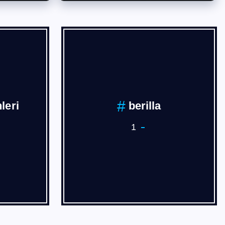
İVAN
BURSA
3