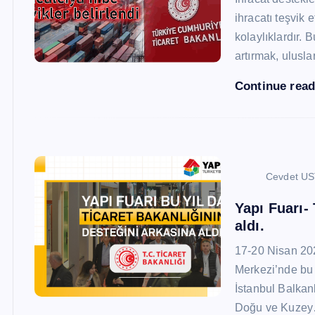
ihracatı teşvik
kolaylıklardır. 
artırmak, ulusl
Continue rea
Cevdet U
Yapı Fuarı-
aldı.
17-20 Nisan 20
Merkezi’nde bu 
İstanbul Balkan
Doğu ve Kuze