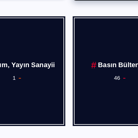
Borusan
Burak PEHL
1
4