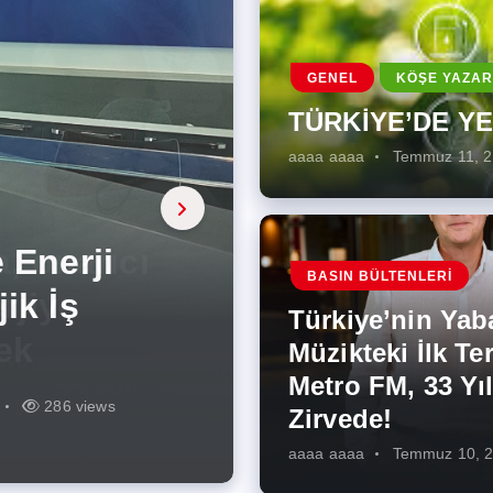
GENEL
KÖŞE YAZAR
TÜRKİYE’DE Y
aaaa aaaa
Temmuz 11, 
a, onarıcı
 Enerji
BASIN BÜLTENLERI
ÜŞÜMÜN
eki İlk
rjiye
ik İş
ilecek Kısa
ın Artması
Türkiye’nin Yab
r Zirvede!
ek
Müzikteki İlk Ter
Metro FM, 33 Yıl
r
r
274 views
286 views
226 views
261 views
343 views
272 views
Zirvede!
aaaa aaaa
Temmuz 10, 