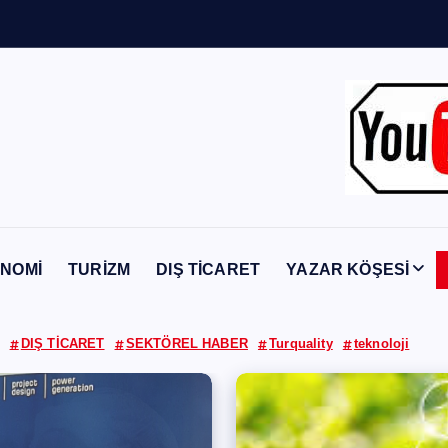
n
Y
a
b
a
n
c
ı
NOMİ
TURİZM
DIŞ TİCARET
YAZAR KÖŞESİ
DIŞ TİCARET
SEKTÖREL HABER
Turquality
teknoloji