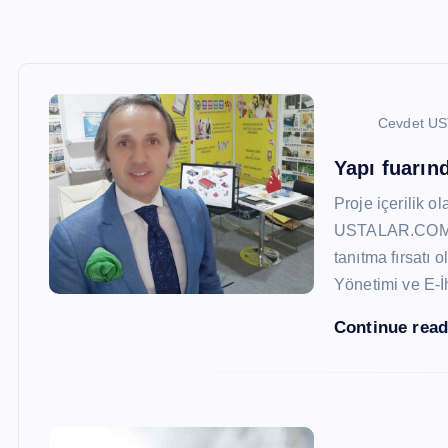
Cevdet U
Yapı fuarı
Proje içerilik o
USTALAR.COM, 47
tanıtma fırsatı 
Yönetimi ve E-İ
Continue rea