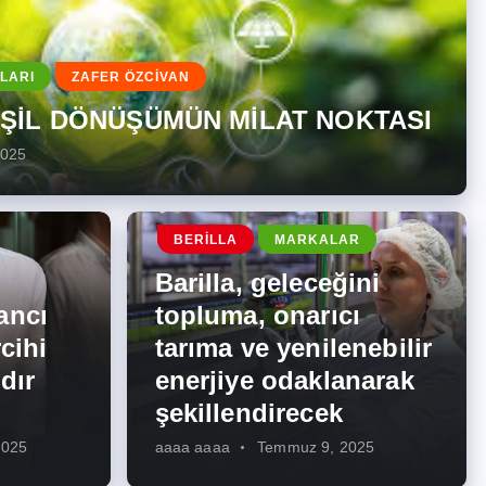
LARI
ZAFER ÖZCİVAN
EŞİL DÖNÜŞÜMÜN MİLAT NOKTASI
2025
BERILLA
MARKALAR
Barilla, geleceğini
ancı
topluma, onarıcı
cihi
tarıma ve yenilenebilir
dır
enerjiye odaklanarak
şekillendirecek
2025
aaaa aaaa
Temmuz 9, 2025