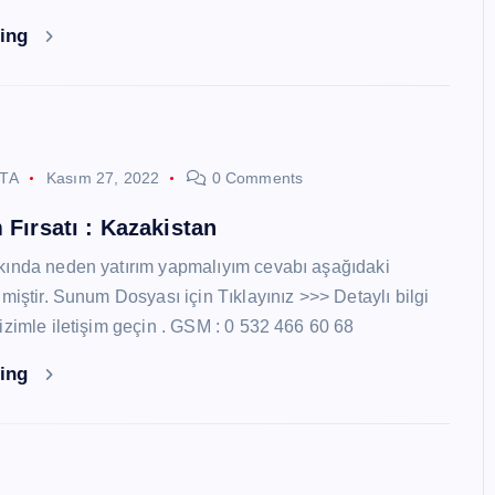
ding
STA
Kasım 27, 2022
0 Comments
 Fırsatı : Kazakistan
kında neden yatırım yapmalıyım cevabı aşağıdaki
miştir. Sunum Dosyası için Tıklayınız >>> Detaylı bilgi
izimle iletişim geçin . GSM : 0 532 466 60 68
ding