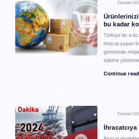
Cevdet U
Ürünleriniz
bu kadar ko
Türkiye’de e-ti
ihracat yapan fi
genelinde müşter
ödeme yönteml
Continue rea
Cevdet U
İhracatcıya
İhracat destekler