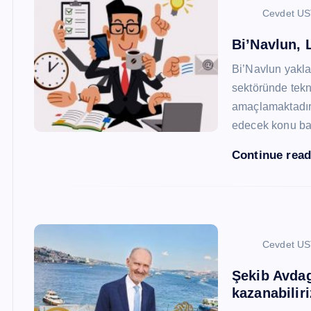
Cevdet U
Bi’Navlun, L
Bi’Navlun yaklaş
sektöründe tekn
amaçlamaktadır.
edecek konu baş
Continue rea
Cevdet U
Şekib Avdagi
kazanabiliri