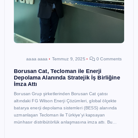
aaaa aaaa
Temmuz 9, 2025
0 Comments
Borusan Cat, Tecloman ile Enerji
Depolama Alanında Stratejik İş Birliğine
İmza Attı
Borusan Grup şirketlerinden Borusan Cat çatısı
altındaki FG Wilson Enerji Çözümleri, global ölçekte
batarya enerji depolama sistemleri (BESS) alanında
uzmanlaşan Tecloman ile Türkiye’yi kapsayan
münhasır distribütörlük anlaşmasına imza attı. Bu…