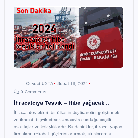
Cevdet USTA
Şubat 18, 2024
0 Comments
İhracatcıya Teşvik – Hibe yağacak ..
İhracat destekleri, bir ülkenin dış ticaretini geliştirmek
ve ihracatı teşvik etmek amacıyla sunduğu çeşitli
avantajlar ve kolaylıklardır. Bu destekler, ihracat yapan
firmaların rekabet güçlerini artırmak, uluslararası