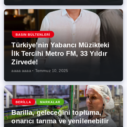
BASIN BÜLTENLERI
Türkiye’nin Yabancı Müzikteki
İlk Tercihi Metro FM, 33 Yıldır
Zirvede!
aaaa aaaa
Temmuz 10, 2025
BERILLA
MARKALAR
Barilla, geleceğini topluma,
onarıcı tarıma ve yenilenebilir