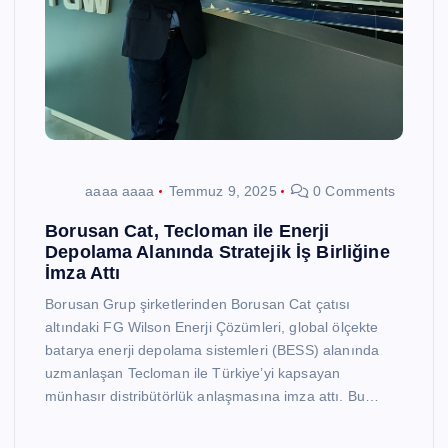
aaaa aaaa
Temmuz 9, 2025
0 Comments
Borusan Cat, Tecloman ile Enerji
Depolama Alanında Stratejik İş Birliğine
İmza Attı
Borusan Grup şirketlerinden Borusan Cat çatısı
altındaki FG Wilson Enerji Çözümleri, global ölçekte
batarya enerji depolama sistemleri (BESS) alanında
uzmanlaşan Tecloman ile Türkiye’yi kapsayan
münhasır distribütörlük anlaşmasına imza attı. Bu…