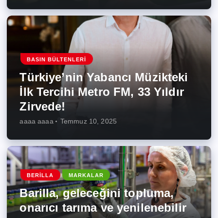
BASIN BÜLTENLERI
Türkiye’nin Yabancı Müzikteki
İlk Tercihi Metro FM, 33 Yıldır
Zirvede!
aaaa aaaa
Temmuz 10, 2025
BERILLA
MARKALAR
Barilla, geleceğini topluma,
onarıcı tarıma ve yenilenebilir