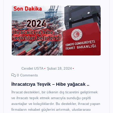
Cevdet USTA
Şubat 18, 2024
0 Comments
İhracatcıya Teşvik – Hibe yağacak ..
İhracat destekleri, bir ülkenin dış ticaretini geliştirmek
ve ihracatı teşvik etmek amacıyla sunduğu çeşitli
avantajlar ve kolaylıklardır. Bu destekler, ihracat yapan
firmaların rekabet güçlerini artırmak, uluslararası