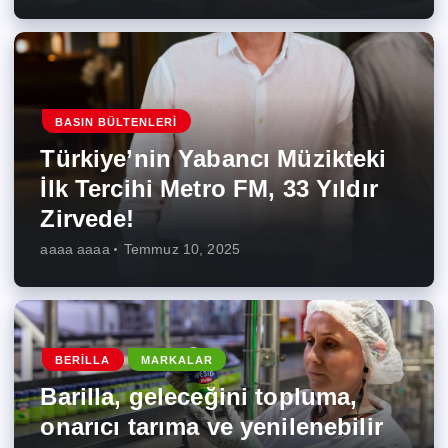
BASIN BÜLTENLERI
Türkiye’nin Yabancı Müzikteki
İlk Tercihi Metro FM, 33 Yıldır
Zirvede!
aaaa aaaa
Temmuz 10, 2025
BERILLA
MARKALAR
Barilla, geleceğini topluma,
onarıcı tarıma ve yenilenebilir