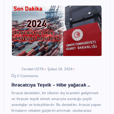
Cevdet USTA
Şubat 18, 2024
0 Comments
İhracatcıya Teşvik – Hibe yağacak ..
İhracat destekleri, bir ülkenin dış ticaretini geliştirmek
ve ihracatı teşvik etmek amacıyla sunduğu çeşitli
avantajlar ve kolaylıklardır. Bu destekler, ihracat yapan
firmaların rekabet güçlerini artırmak, uluslararası