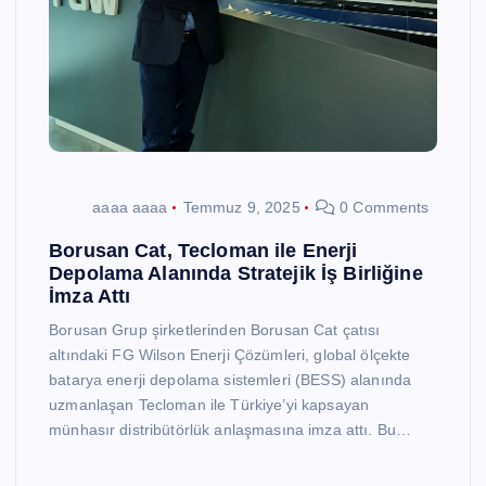
aaaa aaaa
Temmuz 9, 2025
0 Comments
Borusan Cat, Tecloman ile Enerji
Depolama Alanında Stratejik İş Birliğine
İmza Attı
Borusan Grup şirketlerinden Borusan Cat çatısı
altındaki FG Wilson Enerji Çözümleri, global ölçekte
batarya enerji depolama sistemleri (BESS) alanında
uzmanlaşan Tecloman ile Türkiye’yi kapsayan
münhasır distribütörlük anlaşmasına imza attı. Bu…