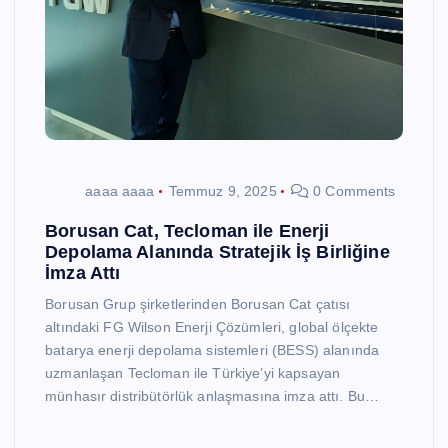
aaaa aaaa
Temmuz 9, 2025
0 Comments
Borusan Cat, Tecloman ile Enerji
Depolama Alanında Stratejik İş Birliğine
İmza Attı
Borusan Grup şirketlerinden Borusan Cat çatısı
altındaki FG Wilson Enerji Çözümleri, global ölçekte
batarya enerji depolama sistemleri (BESS) alanında
uzmanlaşan Tecloman ile Türkiye’yi kapsayan
münhasır distribütörlük anlaşmasına imza attı. Bu…