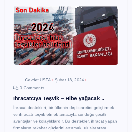
Cevdet USTA
Şubat 18, 2024
0 Comments
İhracatcıya Teşvik – Hibe yağacak ..
İhracat destekleri, bir ülkenin dış ticaretini geliştirmek
ve ihracatı teşvik etmek amacıyla sunduğu çeşitli
avantajlar ve kolaylıklardır. Bu destekler, ihracat yapan
firmaların rekabet güçlerini artırmak, uluslararası