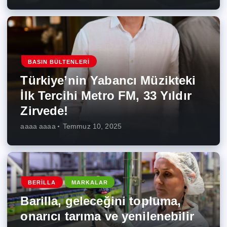
BASIN BÜLTENLERI
Türkiye’nin Yabancı Müzikteki
İlk Tercihi Metro FM, 33 Yıldır
Zirvede!
aaaa aaaa
Temmuz 10, 2025
BERILLA
MARKALAR
Barilla, geleceğini topluma,
onarıcı tarıma ve yenilenebilir