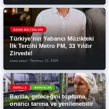
BASIN BÜLTENLERI
Türkiye’nin Yabancı Müzikteki
İlk Tercihi Metro FM, 33 Yıldır
Zirvede!
aaaa aaaa
Temmuz 10, 2025
BERILLA
MARKALAR
Barilla, geleceğini topluma,
onarıcı tarıma ve yenilenebilir