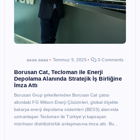
aaaa aaaa
Temmuz 9, 2025
0 Comments
Borusan Cat, Tecloman ile Enerji
Depolama Alanında Stratejik İş Birliğine
İmza Attı
Borusan Grup şirketlerinden Borusan Cat çatısı
altındaki FG Wilson Enerji Çözümleri, global ölçekte
batarya enerji depolama sistemleri (BESS) alanında
uzmanlaşan Tecloman ile Türkiye’yi kapsayan
münhasır distribütörlük anlaşmasına imza attı. Bu…