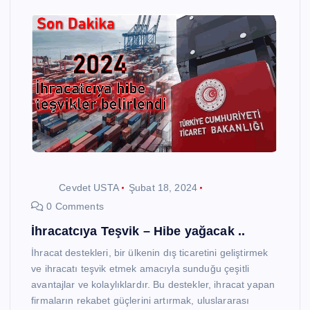
Cevdet USTA
Şubat 18, 2024
0 Comments
İhracatcıya Teşvik – Hibe yağacak ..
İhracat destekleri, bir ülkenin dış ticaretini geliştirmek
ve ihracatı teşvik etmek amacıyla sunduğu çeşitli
avantajlar ve kolaylıklardır. Bu destekler, ihracat yapan
firmaların rekabet güçlerini artırmak, uluslararası