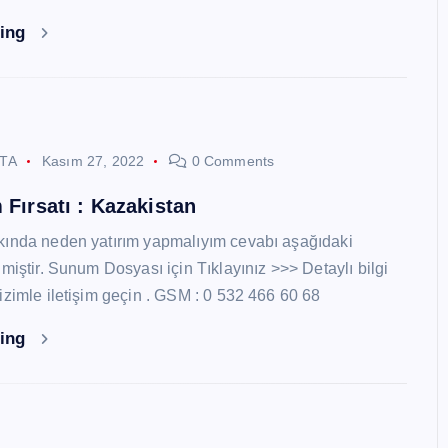
ding
STA
Kasım 27, 2022
0 Comments
 Fırsatı : Kazakistan
kında neden yatırım yapmalıyım cevabı aşağıdaki
miştir. Sunum Dosyası için Tıklayınız >>> Detaylı bilgi
izimle iletişim geçin . GSM : 0 532 466 60 68
ding