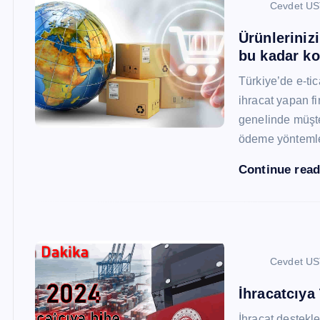
Cevdet U
Ürünleriniz
bu kadar ko
Türkiye’de e-ti
ihracat yapan fi
genelinde müşter
ödeme yönteml
Continue rea
Cevdet U
İhracatcıya
İhracat destekler