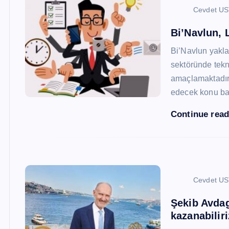
Cevdet U
Bi’Navlun, L
Bi’Navlun yaklaş
sektöründe tekn
amaçlamaktadır.
edecek konu baş
Continue rea
Cevdet U
Şekib Avdagi
kazanabiliri