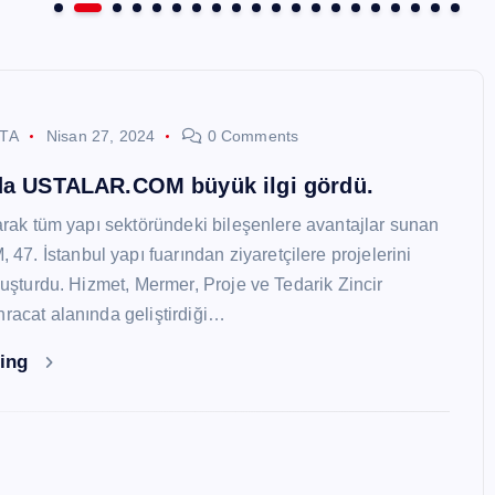
STA
Nisan 27, 2024
0 Comments
nda USTALAR.COM büyük ilgi gördü.
larak tüm yapı sektöründeki bileşenlere avantajlar sunan
. İstanbul yapı fuarından ziyaretçilere projelerini
oluşturdu. Hizmet, Mermer, Proje ve Tedarik Zincir
hracat alanında geliştirdiği…
ding