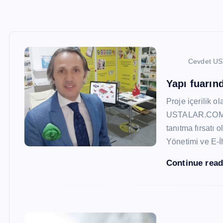
Cevdet U
Yapı fuarı
Proje içerilik o
USTALAR.COM, 47
tanıtma fırsatı 
Yönetimi ve E-İ
Continue rea