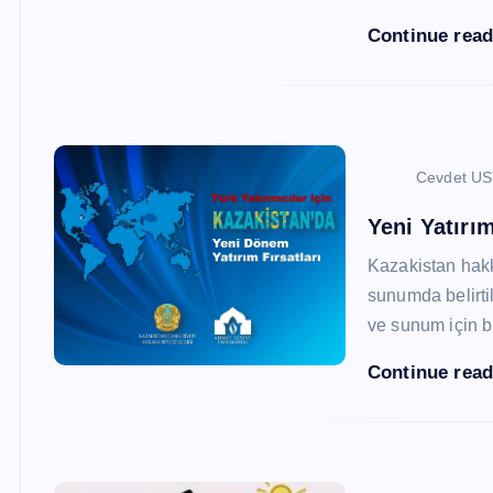
Continue rea
Cevdet U
Yeni Yatırım
Kazakistan hak
sunumda belirtil
ve sunum için b
Continue rea