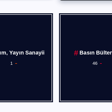
Borusan
Bura
1