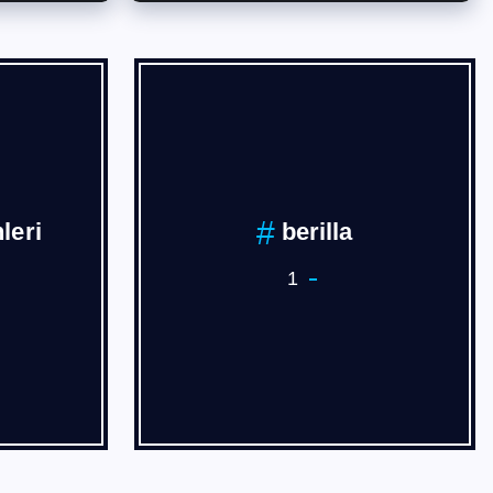
k PEHLİVAN
BURSA
4
3