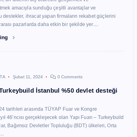
 etmek amacıyla sunduğu çeşitli avantajlar ve
Bu destekler, ihracat yapan firmaların rekabet güçlerini
ararası pazarlarda daha etkin bir şekilde yer…
ding
STA
Şubat 11, 2024
0 Comments
 Turkeybuild İstanbul %50 devlet desteği
24 tarihleri arasında TÜYAP Fuar ve Kongre
yıl 46’ncısı gerçekleşecek olan Yapı Fuarı – Turkeybuild
lar, Bağımsız Devletler Topluluğu (BDT) ülkeleri, Orta
y…