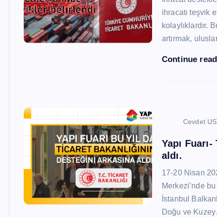
ihracatı teşvik
kolaylıklardır. 
artırmak, ulusl
Continue rea
Cevdet U
Yapı Fuarı-
aldı.
17-20 Nisan 20
Merkezi’nde bu 
İstanbul Balkan
Doğu ve Kuze