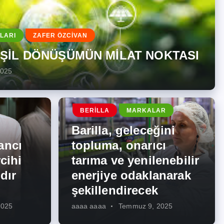
LARI
ZAFER ÖZCİVAN
EŞİL DÖNÜŞÜMÜN MİLAT NOKTASI
2025
BERILLA
MARKALAR
Barilla, geleceğini
ancı
topluma, onarıcı
cihi
tarıma ve yenilenebilir
dır
enerjiye odaklanarak
şekillendirecek
2025
aaaa aaaa
Temmuz 9, 2025