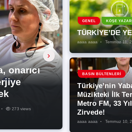
GENEL
KÖŞE YAZAR
TÜRKİYE’DE Y
aaaa aaaa
Temmuz 11, 
a, onarıcı
 Enerji
BASIN BÜLTENLERI
ÜŞÜMÜN
eki İlk
rjiye
ik İş
ilecek Kısa
ın Artması
Türkiye’nin Yab
r Zirvede!
ek
Müzikteki İlk Ter
Metro FM, 33 Yıl
r
r
273 views
285 views
225 views
260 views
342 views
271 views
Zirvede!
aaaa aaaa
Temmuz 10, 