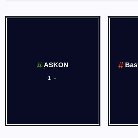
BÖLGESEL
HABERLER
14