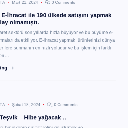
STA
Mart 21, 2024
0 Comments
i E-İhracat ile 190 ülkede satışını yapmak
lay olmamıştı.
caret sektörü son yıllarda hızla büyüyor ve bu büyüme e-
rmaları da etkiliyor. E-ihracat yapmak, ürünlerinizi dünya
ilere sunmanın en hızlı yoludur ve bu işlem için farklı
eri…
ding
STA
Şubat 18, 2024
0 Comments
 Teşvik – Hibe yağacak ..
i, bir ülkenin dış ticaretini geliştirmek ve