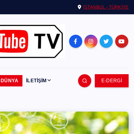
İSTANBUL - TÜRKİYE
DÜNYA
İLETİŞİM
E-DERGİ