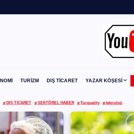
Y
a
b
a
n
c
ı
NOMİ
TURİZM
DIŞ TİCARET
YAZAR KÖŞESİ
DIŞ TİCARET
SEKTÖREL HABER
Turquality
teknoloji