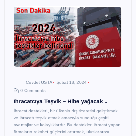
Cevdet USTA
Şubat 18, 2024
0 Comments
İhracatcıya Teşvik – Hibe yağacak ..
İhracat destekleri, bir ülkenin dış ticaretini geliştirmek
ve ihracatı teşvik etmek amacıyla sunduğu çeşitli
avantajlar ve kolaylıklardır. Bu destekler, ihracat yapan
firmaların rekabet güçlerini artırmak, uluslararası