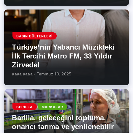
BASIN BÜLTENLERI
Türkiye’nin Yabancı Müzikteki
İlk Tercihi Metro FM, 33 Yıldır
Zirvede!
aaaa aaaa
Temmuz 10, 2025
BERILLA
MARKALAR
Barilla, geleceğini topluma,
onarıcı tarıma ve yenilenebilir