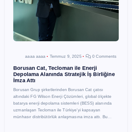
aaaa aaaa
Temmuz 9, 2025
0 Comments
Borusan Cat, Tecloman ile Enerji
Depolama Alanında Stratejik İş Birliğine
İmza Attı
Borusan Grup şirketlerinden Borusan Cat çatısı
altındaki FG Wilson Enerji Çözümleri, global ölçekte
batarya enerji depolama sistemleri (BESS) alanında
uzmanlaşan Tecloman ile Türkiye’yi kapsayan
münhasır distribütörlük anlaşmasına imza attı. Bu…