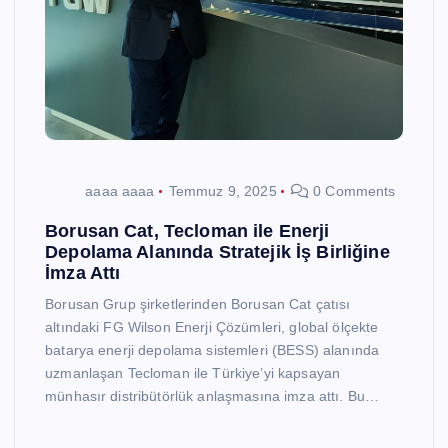
aaaa aaaa
Temmuz 9, 2025
0 Comments
Borusan Cat, Tecloman ile Enerji
Depolama Alanında Stratejik İş Birliğine
İmza Attı
Borusan Grup şirketlerinden Borusan Cat çatısı
altındaki FG Wilson Enerji Çözümleri, global ölçekte
batarya enerji depolama sistemleri (BESS) alanında
uzmanlaşan Tecloman ile Türkiye’yi kapsayan
münhasır distribütörlük anlaşmasına imza attı. Bu…