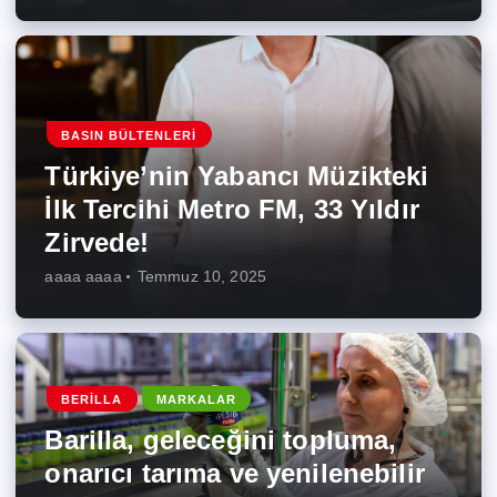
BASIN BÜLTENLERI
Türkiye’nin Yabancı Müzikteki
İlk Tercihi Metro FM, 33 Yıldır
Zirvede!
aaaa aaaa
Temmuz 10, 2025
BERILLA
MARKALAR
Barilla, geleceğini topluma,
onarıcı tarıma ve yenilenebilir