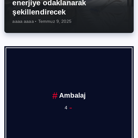
enerjiye odaklanarak
şekillendirecek
aaaa aaaa
Temmuz 9, 2025
Ankara Sanayi Oda
1