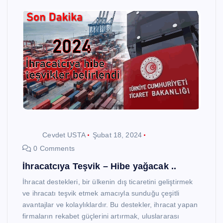
Cevdet USTA
Şubat 18, 2024
0 Comments
İhracatcıya Teşvik – Hibe yağacak ..
İhracat destekleri, bir ülkenin dış ticaretini geliştirmek
ve ihracatı teşvik etmek amacıyla sunduğu çeşitli
avantajlar ve kolaylıklardır. Bu destekler, ihracat yapan
firmaların rekabet güçlerini artırmak, uluslararası