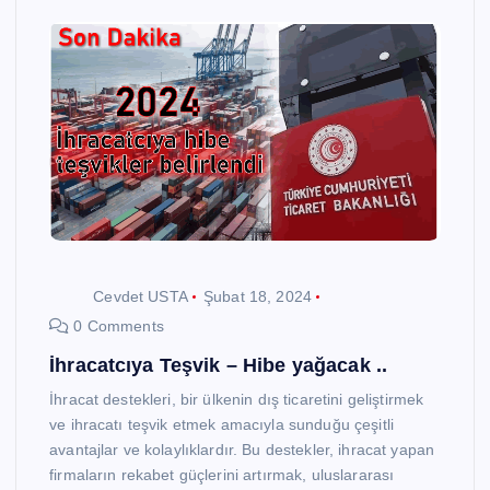
Cevdet USTA
Şubat 18, 2024
0 Comments
İhracatcıya Teşvik – Hibe yağacak ..
İhracat destekleri, bir ülkenin dış ticaretini geliştirmek
ve ihracatı teşvik etmek amacıyla sunduğu çeşitli
avantajlar ve kolaylıklardır. Bu destekler, ihracat yapan
firmaların rekabet güçlerini artırmak, uluslararası