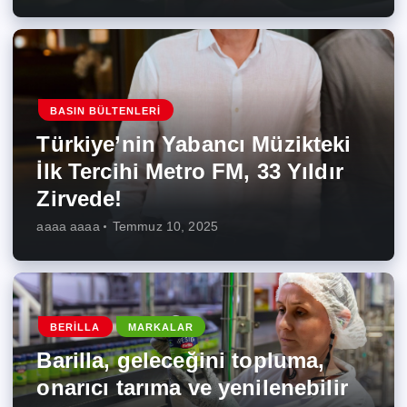
BASIN BÜLTENLERI
Türkiye’nin Yabancı Müzikteki
İlk Tercihi Metro FM, 33 Yıldır
Zirvede!
aaaa aaaa
Temmuz 10, 2025
BERILLA
MARKALAR
Barilla, geleceğini topluma,
onarıcı tarıma ve yenilenebilir