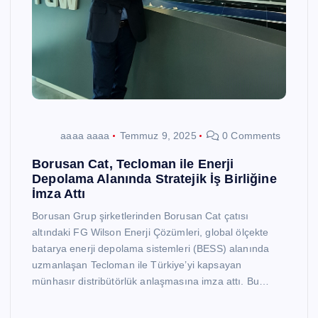
aaaa aaaa
Temmuz 9, 2025
0 Comments
Borusan Cat, Tecloman ile Enerji
Depolama Alanında Stratejik İş Birliğine
İmza Attı
Borusan Grup şirketlerinden Borusan Cat çatısı
altındaki FG Wilson Enerji Çözümleri, global ölçekte
batarya enerji depolama sistemleri (BESS) alanında
uzmanlaşan Tecloman ile Türkiye’yi kapsayan
münhasır distribütörlük anlaşmasına imza attı. Bu…