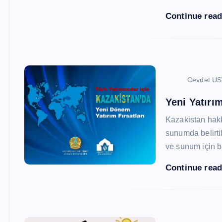
Continue rea
Cevdet U
Yeni Yatırım
Kazakistan hak
sunumda belirtil
ve sunum için b
Continue rea