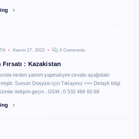
ding
STA
Kasım 27, 2022
0 Comments
 Fırsatı : Kazakistan
kında neden yatırım yapmalıyım cevabı aşağıdaki
miştir. Sunum Dosyası için Tıklayınız >>> Detaylı bilgi
izimle iletişim geçin . GSM : 0 532 466 60 68
ding