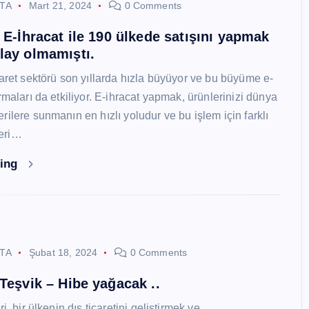
STA
Mart 21, 2024
0 Comments
i E-İhracat ile 190 ülkede satışını yapmak
lay olmamıştı.
caret sektörü son yıllarda hızla büyüyor ve bu büyüme e-
rmaları da etkiliyor. E-ihracat yapmak, ürünlerinizi dünya
ilere sunmanın en hızlı yoludur ve bu işlem için farklı
eri…
ding
STA
Şubat 18, 2024
0 Comments
 Teşvik – Hibe yağacak ..
i, bir ülkenin dış ticaretini geliştirmek ve