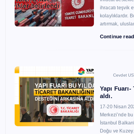
ihracatı teşvik
kolaylıklardır. 
artırmak, ulusl
Continue rea
Cevdet U
Yapı Fuarı-
aldı.
17-20 Nisan 20
Merkezi’nde bu 
İstanbul Balkan
Doğu ve Kuze