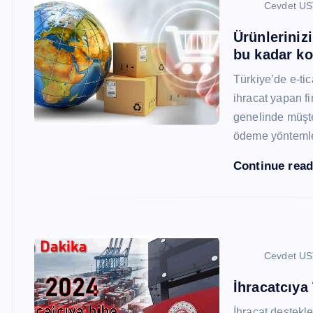
Cevdet U
Ürünleriniz
bu kadar ko
Türkiye’de e-ti
ihracat yapan fi
genelinde müşter
ödeme yönteml
Continue rea
Cevdet U
İhracatcıya
İhracat destekler