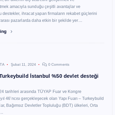
 etmek amacıyla sunduğu çeşitli avantajlar ve
Bu destekler, ihracat yapan firmaların rekabet güçlerini
ararası pazarlarda daha etkin bir şekilde yer…
ding
STA
Şubat 11, 2024
0 Comments
 Turkeybuild İstanbul %50 devlet desteği
24 tarihleri arasında TÜYAP Fuar ve Kongre
yıl 46’ncısı gerçekleşecek olan Yapı Fuarı – Turkeybuild
lar, Bağımsız Devletler Topluluğu (BDT) ülkeleri, Orta
y…