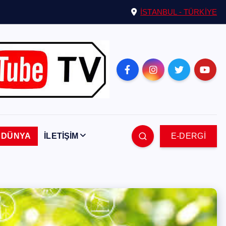
İSTANBUL - TÜRKİYE
DÜNYA
İLETİŞİM
E-DERGİ