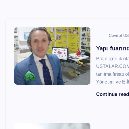
Cevdet U
Yapı fuarı
Proje içerilik o
USTALAR.COM, 47
tanıtma fırsatı 
Yönetimi ve E-İ
Continue rea