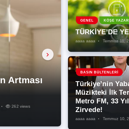
GENEL
KÖŞE YAZAR
TÜRKİYE’DE Y
aaaa aaaa
Temmuz 11, 
a, onarıcı
 Enerji
BASIN BÜLTENLERI
ÜŞÜMÜN
eki İlk
rjiye
ik İş
ilecek Kısa
ın Artması
Türkiye’nin Yab
r Zirvede!
ek
Müzikteki İlk Ter
Metro FM, 33 Yıl
r
r
275 views
287 views
227 views
262 views
344 views
273 views
Zirvede!
aaaa aaaa
Temmuz 10, 