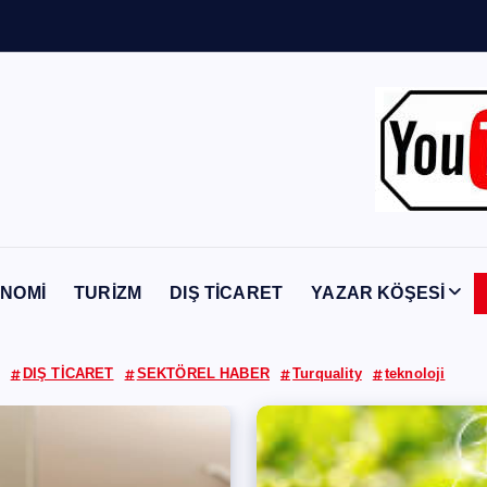
Y
a
b
a
n
c
NOMİ
TURİZM
DIŞ TİCARET
YAZAR KÖŞESİ
DIŞ TİCARET
SEKTÖREL HABER
Turquality
teknoloji