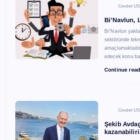
Cevdet U
Bi’Navlun, L
Bi’Navlun yaklaş
sektöründe tekn
amaçlamaktadır.
edecek konu baş
Continue rea
Cevdet U
Şekib Avdagi
kazanabiliri