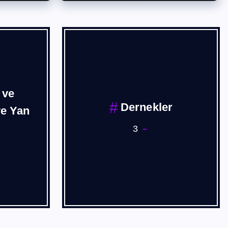
 ve
Dernekler
ve Yan
3