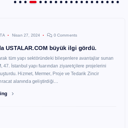
STA
Nisan 27, 2024
0 Comments
nda USTALAR.COM büyük ilgi gördü.
larak tüm yapı sektöründeki bileşenlere avantajlar sunan
. İstanbul yapı fuarından ziyaretçilere projelerini
oluşturdu. Hizmet, Mermer, Proje ve Tedarik Zincir
hracat alanında geliştirdiği…
ding