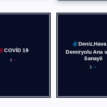
Deniz,Hava
COVİD 19
Demiryolu Ana 
Sanayii
7
1