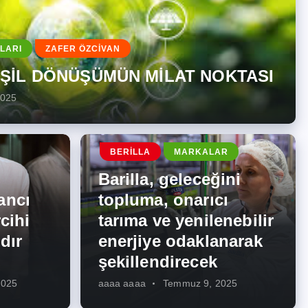
LARI
ZAFER ÖZCİVAN
EŞİL DÖNÜŞÜMÜN MİLAT NOKTASI
2025
BERILLA
MARKALAR
Barilla, geleceğini
ancı
topluma, onarıcı
cihi
tarıma ve yenilenebilir
dır
enerjiye odaklanarak
şekillendirecek
2025
aaaa aaaa
Temmuz 9, 2025