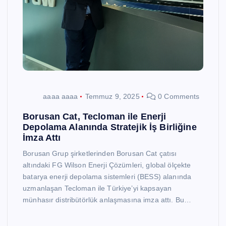
aaaa aaaa
Temmuz 9, 2025
0 Comments
Borusan Cat, Tecloman ile Enerji
Depolama Alanında Stratejik İş Birliğine
İmza Attı
Borusan Grup şirketlerinden Borusan Cat çatısı
altındaki FG Wilson Enerji Çözümleri, global ölçekte
batarya enerji depolama sistemleri (BESS) alanında
uzmanlaşan Tecloman ile Türkiye’yi kapsayan
münhasır distribütörlük anlaşmasına imza attı. Bu…