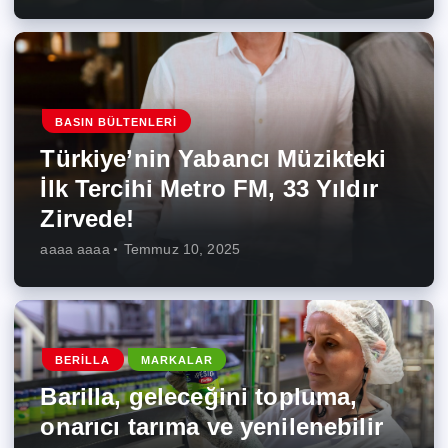
BASIN BÜLTENLERI
Türkiye’nin Yabancı Müzikteki
İlk Tercihi Metro FM, 33 Yıldır
Zirvede!
aaaa aaaa
Temmuz 10, 2025
BERILLA
MARKALAR
Barilla, geleceğini topluma,
onarıcı tarıma ve yenilenebilir