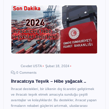
Cevdet USTA
Şubat 18, 2024
0 Comments
İhracatcıya Teşvik – Hibe yağacak ..
İhracat destekleri, bir ülkenin dış ticaretini geliştirmek
ve ihracatı teşvik etmek amacıyla sunduğu çeşitli
avantajlar ve kolaylıklardır. Bu destekler, ihracat yapan
firmaların rekabet güçlerini artırmak, uluslararası