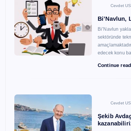
Cevdet U
Bi’Navlun, L
Bi’Navlun yaklaş
sektöründe tekn
amaçlamaktadır.
edecek konu baş
Continue rea
Cevdet U
Şekib Avdagi
kazanabiliri