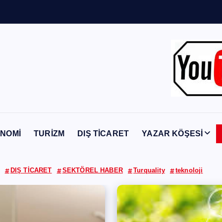
n
Y
a
b
a
n
c
NOMİ
TURİZM
DIŞ TİCARET
YAZAR KÖŞESİ
DIŞ TİCARET
SEKTÖREL HABER
Turquality
teknoloji