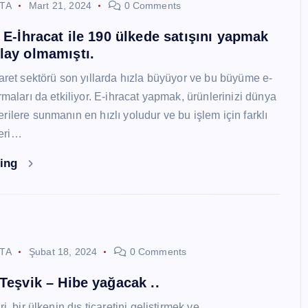
STA
Mart 21, 2024
0 Comments
i E-İhracat ile 190 ülkede satışını yapmak
lay olmamıştı.
caret sektörü son yıllarda hızla büyüyor ve bu büyüme e-
rmaları da etkiliyor. E-ihracat yapmak, ürünlerinizi dünya
ilere sunmanın en hızlı yoludur ve bu işlem için farklı
eri…
ding
STA
Şubat 18, 2024
0 Comments
 Teşvik – Hibe yağacak ..
i, bir ülkenin dış ticaretini geliştirmek ve