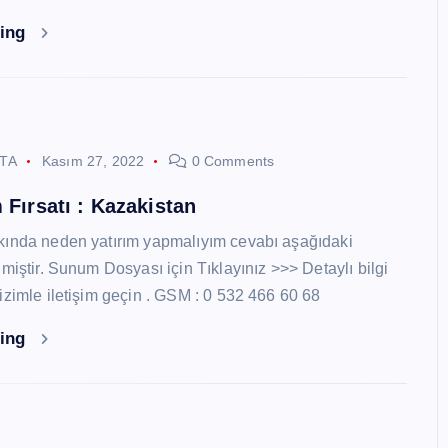
ding
STA
Kasım 27, 2022
0 Comments
 Fırsatı : Kazakistan
kında neden yatırım yapmalıyım cevabı aşağıdaki
miştir. Sunum Dosyası için Tıklayınız >>> Detaylı bilgi
izimle iletişim geçin . GSM : 0 532 466 60 68
ding