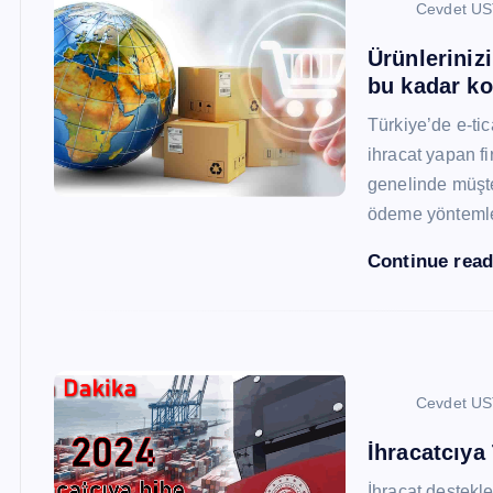
Cevdet U
Ürünleriniz
bu kadar ko
Türkiye’de e-ti
ihracat yapan fi
genelinde müşter
ödeme yönteml
Continue rea
Cevdet U
İhracatcıya
İhracat destekler