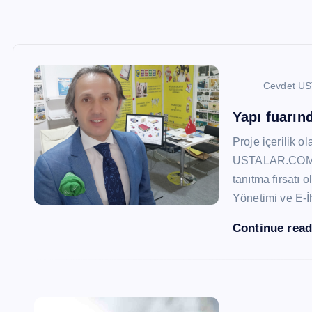
Cevdet U
Yapı fuarı
Proje içerilik o
USTALAR.COM, 47
tanıtma fırsatı 
Yönetimi ve E-İ
Continue rea