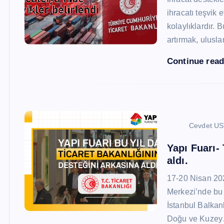
ihracatı teşvik
kolaylıklardır. 
artırmak, ulusl
Continue rea
Cevdet U
Yapı Fuarı-
aldı.
17-20 Nisan 20
Merkezi’nde bu 
İstanbul Balkan
Doğu ve Kuze