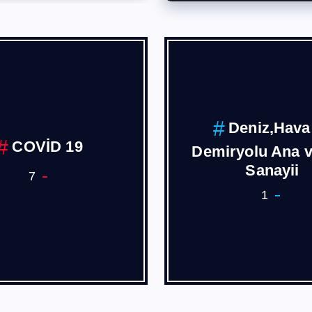
Deniz,Hava
COVİD 19
Demiryolu Ana 
Sanayii
7
1