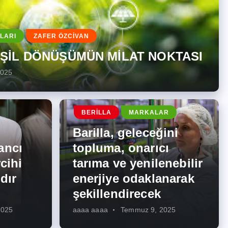
LARI
ZAFER ÖZCİVAN
EŞİL DÖNÜŞÜMÜN MİLAT NOKTASI
2025
BERILLA
MARKALAR
Barilla, geleceğini
ancı
topluma, onarıcı
cihi
tarıma ve yenilenebilir
dır
enerjiye odaklanarak
şekillendirecek
2025
aaaa aaaa
Temmuz 9, 2025