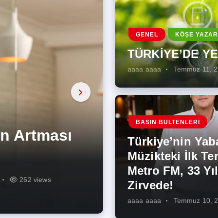
GENEL
KÖŞE YAZAR
TÜRKİYE’DE Y
aaaa aaaa
Temmuz 11, 
a, onarıcı
 Enerji
BASIN BÜLTENLERI
ÜŞÜMÜN
eki İlk
rjiye
ik İş
ilecek Kısa
ın Artması
Türkiye’nin Yab
r Zirvede!
ek
Müzikteki İlk Ter
Metro FM, 33 Yıl
r
r
275 views
287 views
227 views
262 views
344 views
273 views
Zirvede!
aaaa aaaa
Temmuz 10, 