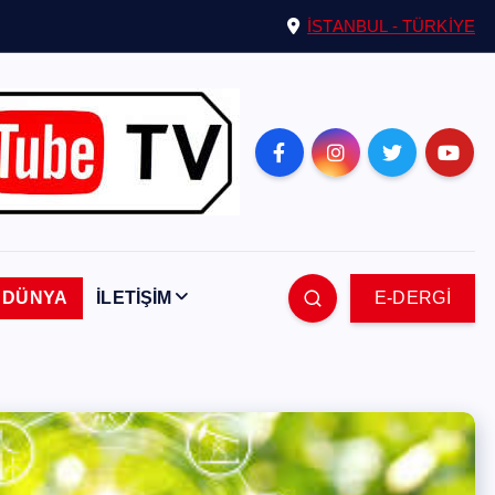
İSTANBUL - TÜRKİYE
DÜNYA
İLETİŞİM
E-DERGİ