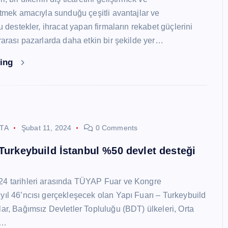
 etmek amacıyla sunduğu çeşitli avantajlar ve
Bu destekler, ihracat yapan firmaların rekabet güçlerini
ararası pazarlarda daha etkin bir şekilde yer…
ding
STA
Şubat 11, 2024
0 Comments
 Turkeybuild İstanbul %50 devlet desteği
24 tarihleri arasında TÜYAP Fuar ve Kongre
yıl 46’ncısı gerçekleşecek olan Yapı Fuarı – Turkeybuild
lar, Bağımsız Devletler Topluluğu (BDT) ülkeleri, Orta
y…