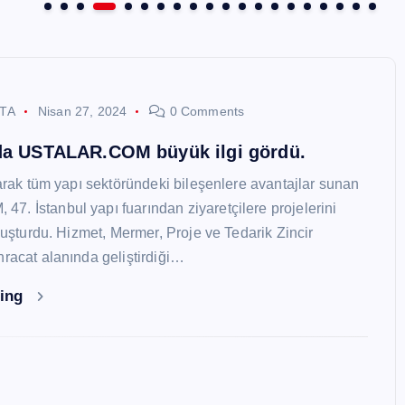
STA
Nisan 27, 2024
0 Comments
nda USTALAR.COM büyük ilgi gördü.
larak tüm yapı sektöründeki bileşenlere avantajlar sunan
. İstanbul yapı fuarından ziyaretçilere projelerini
oluşturdu. Hizmet, Mermer, Proje ve Tedarik Zincir
hracat alanında geliştirdiği…
ding