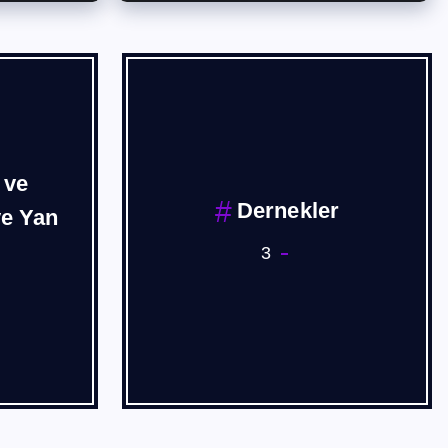
 ve
Dernekler
ve Yan
3