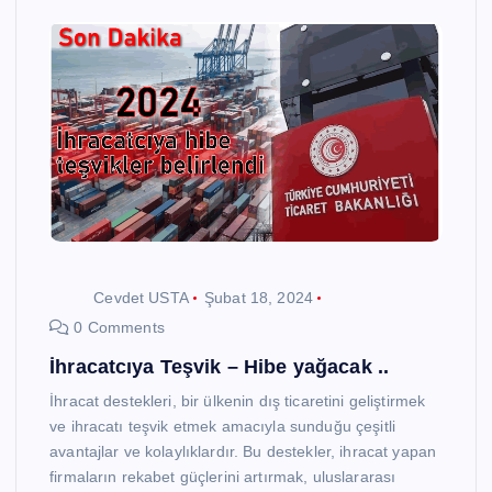
Cevdet USTA
Şubat 18, 2024
0 Comments
İhracatcıya Teşvik – Hibe yağacak ..
İhracat destekleri, bir ülkenin dış ticaretini geliştirmek
ve ihracatı teşvik etmek amacıyla sunduğu çeşitli
avantajlar ve kolaylıklardır. Bu destekler, ihracat yapan
firmaların rekabet güçlerini artırmak, uluslararası