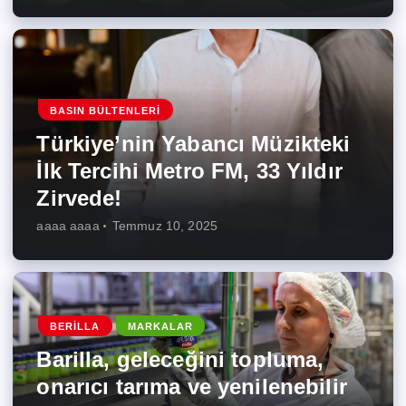
BASIN BÜLTENLERI
Türkiye’nin Yabancı Müzikteki
İlk Tercihi Metro FM, 33 Yıldır
Zirvede!
aaaa aaaa
Temmuz 10, 2025
BERILLA
MARKALAR
Barilla, geleceğini topluma,
onarıcı tarıma ve yenilenebilir