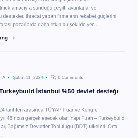
 etmek amacıyla sunduğu çeşitli avantajlar ve
Bu destekler, ihracat yapan firmaların rekabet güçlerini
ararası pazarlarda daha etkin bir şekilde yer…
ding
STA
Şubat 11, 2024
0 Comments
 Turkeybuild İstanbul %50 devlet desteği
24 tarihleri arasında TÜYAP Fuar ve Kongre
yıl 46’ncısı gerçekleşecek olan Yapı Fuarı – Turkeybuild
lar, Bağımsız Devletler Topluluğu (BDT) ülkeleri, Orta
y…