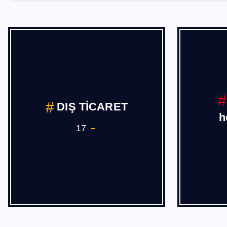
DIŞ TİCARET
h
17