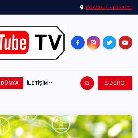
İSTANBUL - TÜRKİYE
DÜNYA
İLETİŞİM
E-DERGİ