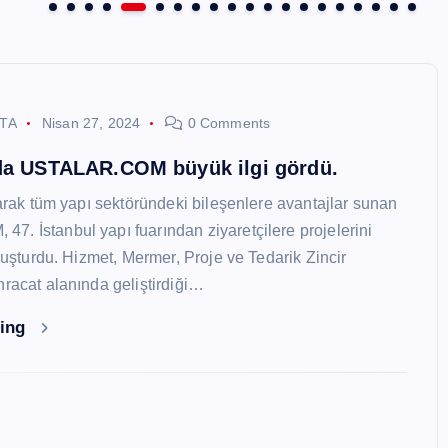
STA
Nisan 27, 2024
0 Comments
nda USTALAR.COM büyük ilgi gördü.
larak tüm yapı sektöründeki bileşenlere avantajlar sunan
. İstanbul yapı fuarından ziyaretçilere projelerini
oluşturdu. Hizmet, Mermer, Proje ve Tedarik Zincir
hracat alanında geliştirdiği…
ding