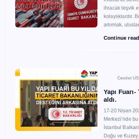
ihracatı teşvik
kolaylıklardır. 
artırmak, ulusl
Continue rea
Cevdet U
Yapı Fuarı-
aldı.
17-20 Nisan 20
Merkezi’nde bu 
İstanbul Balkan
Doğu ve Kuze