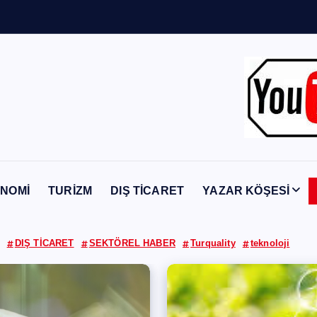
n
Y
a
b
a
n
c
ı
NOMİ
TURİZM
DIŞ TİCARET
YAZAR KÖŞESİ
DIŞ TİCARET
SEKTÖREL HABER
Turquality
teknoloji