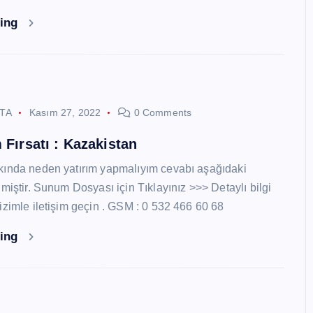
ding
STA
Kasım 27, 2022
0 Comments
 Fırsatı : Kazakistan
kında neden yatırım yapmalıyım cevabı aşağıdaki
miştir. Sunum Dosyası için Tıklayınız >>> Detaylı bilgi
izimle iletişim geçin . GSM : 0 532 466 60 68
ding