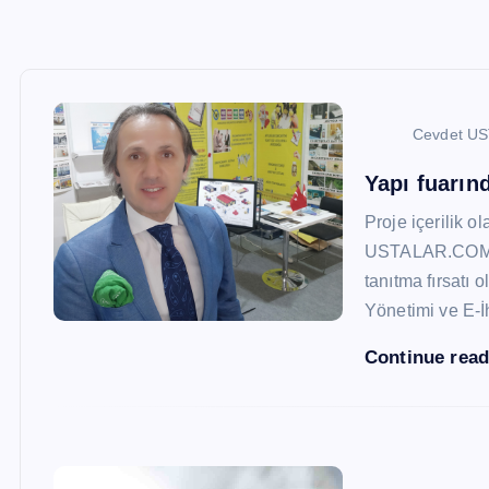
Cevdet U
Yapı fuarı
Proje içerilik o
USTALAR.COM, 47
tanıtma fırsatı 
Yönetimi ve E-İ
Continue rea