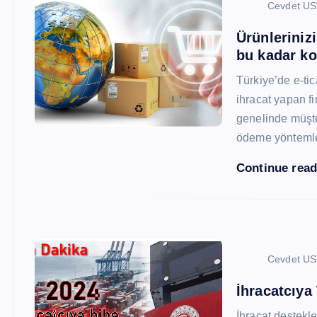
Cevdet U
Ürünleriniz
bu kadar ko
Türkiye’de e-ti
ihracat yapan fi
genelinde müşter
ödeme yönteml
Continue rea
Cevdet U
İhracatcıya
İhracat destekler