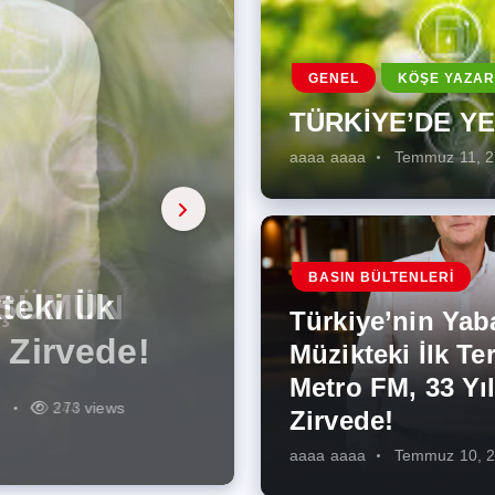
GENEL
KÖŞE YAZAR
TÜRKİYE’DE Y
aaaa aaaa
Temmuz 11, 
a, onarıcı
 Enerji
BASIN BÜLTENLERI
ÜŞÜMÜN
eki İlk
rjiye
ik İş
ilecek Kısa
ın Artması
Türkiye’nin Yab
r Zirvede!
ek
Müzikteki İlk Ter
Metro FM, 33 Yıl
r
r
275 views
287 views
227 views
262 views
344 views
273 views
Zirvede!
aaaa aaaa
Temmuz 10, 