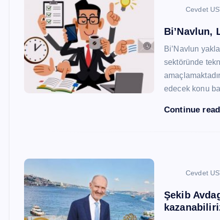
Cevdet U
Bi’Navlun, L
Bi’Navlun yaklaş
sektöründe tekn
amaçlamaktadır.
edecek konu baş
Continue rea
Cevdet U
Şekib Avdagi
kazanabiliri