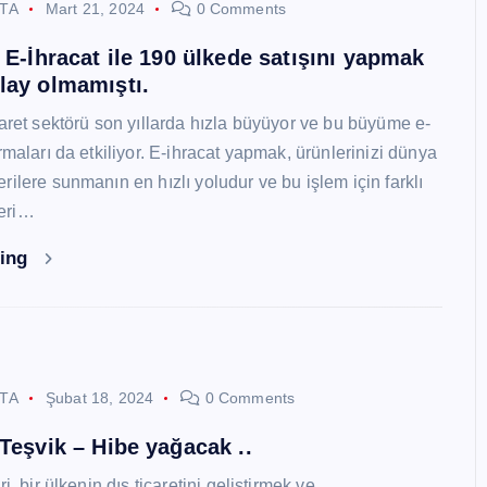
STA
Mart 21, 2024
0 Comments
i E-İhracat ile 190 ülkede satışını yapmak
lay olmamıştı.
caret sektörü son yıllarda hızla büyüyor ve bu büyüme e-
rmaları da etkiliyor. E-ihracat yapmak, ürünlerinizi dünya
ilere sunmanın en hızlı yoludur ve bu işlem için farklı
eri…
ding
STA
Şubat 18, 2024
0 Comments
 Teşvik – Hibe yağacak ..
i, bir ülkenin dış ticaretini geliştirmek ve