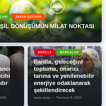
LARI
ZAFER ÖZCİVAN
EŞİL DÖNÜŞÜMÜN MİLAT NOKTASI
2025
BERILLA
MARKALAR
Barilla, geleceğini
ancı
topluma, onarıcı
cihi
tarıma ve yenilenebilir
dır
enerjiye odaklanarak
şekillendirecek
2025
aaaa aaaa
Temmuz 9, 2025