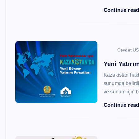
Continue rea
Cevdet U
Yeni Yatırım
Kazakistan hak
sunumda belirtil
ve sunum için b
Continue rea