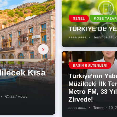
GENEL
KÖŞE YAZAR
TÜRKİYE’DE Y
aaaa aaaa
Temmuz 11, 
a, onarıcı
 Enerji
BASIN BÜLTENLERI
ÜŞÜMÜN
eki İlk
rjiye
ik İş
ilecek Kısa
ın Artması
Türkiye’nin Yab
r Zirvede!
ek
Müzikteki İlk Ter
Metro FM, 33 Yıl
r
r
275 views
287 views
227 views
262 views
345 views
274 views
Zirvede!
aaaa aaaa
Temmuz 10, 