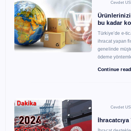
Cevdet U
Ürünleriniz
bu kadar ko
Türkiye’de e-ti
ihracat yapan fi
genelinde müşter
ödeme yönteml
Continue rea
Cevdet U
İhracatcıya
İhracat destekler