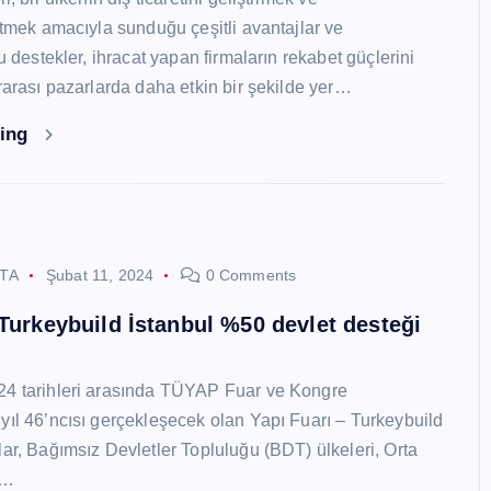
 etmek amacıyla sunduğu çeşitli avantajlar ve
Bu destekler, ihracat yapan firmaların rekabet güçlerini
ararası pazarlarda daha etkin bir şekilde yer…
ding
STA
Şubat 11, 2024
0 Comments
 Turkeybuild İstanbul %50 devlet desteği
24 tarihleri arasında TÜYAP Fuar ve Kongre
yıl 46’ncısı gerçekleşecek olan Yapı Fuarı – Turkeybuild
lar, Bağımsız Devletler Topluluğu (BDT) ülkeleri, Orta
y…