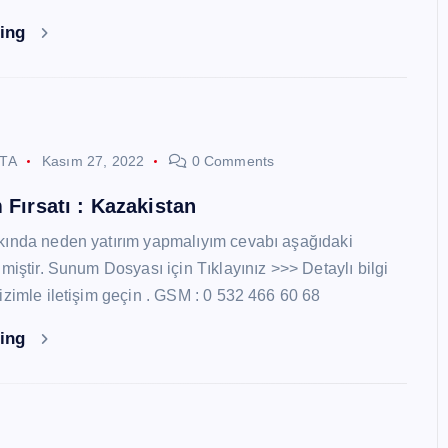
ding
STA
Kasım 27, 2022
0 Comments
 Fırsatı : Kazakistan
kında neden yatırım yapmalıyım cevabı aşağıdaki
miştir. Sunum Dosyası için Tıklayınız >>> Detaylı bilgi
izimle iletişim geçin . GSM : 0 532 466 60 68
ding