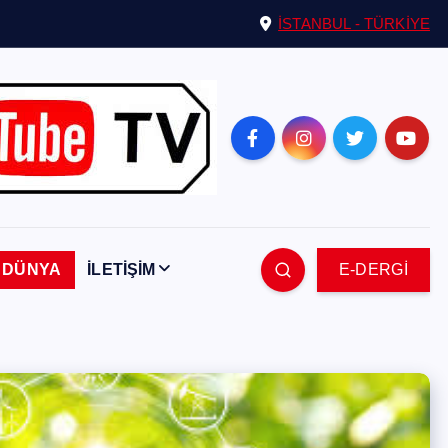
İSTANBUL - TÜRKİYE
DÜNYA
İLETİŞİM
E-DERGİ