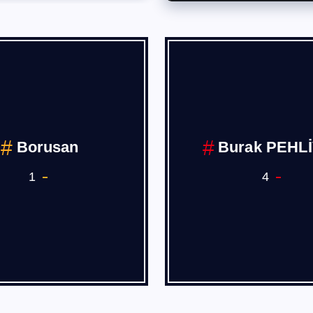
Deniz,H
COVİD 19
Demiryolu An
Sanay
7
1