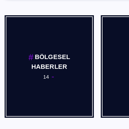
Cevdet Akif USTA
2