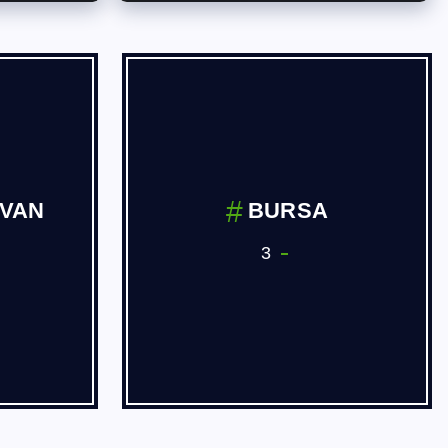
ava ve
Dernekler
a ve Yan
ii
3